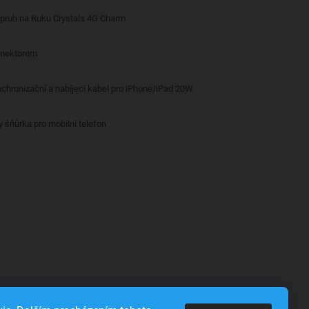
opruh na Ruku Crystals 4G Charm
onektorem
nchronizační a nabíjecí kabel pro iPhone/iPad 20W
y šňůrka pro mobilní telefon