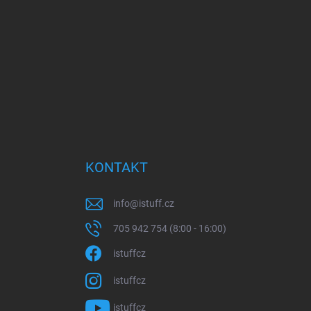
KONTAKT
info
@
istuff.cz
705 942 754 (8:00 - 16:00)
istuffcz
istuffcz
istuffcz