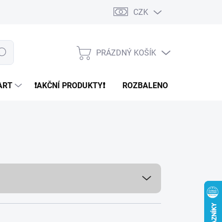
CZK
PRÁZDNÝ KOŠÍK
edat
NÁKUPNÍ
KOŠÍK
ART
❗️AKČNÍ PRODUKTY❗️
ROZBALENO
REFURBR