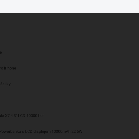
če
pro iPhone
ásilky
le X7 4,3" LCD 10000 her
 Powerbanka s LCD displejem 10000mAh 22,5W