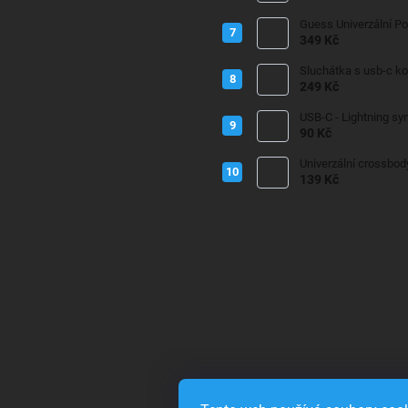
Guess Univerzální P
349 Kč
Sluchátka s usb-c k
249 Kč
USB-C - Lightning sy
90 Kč
Univerzální crossbod
139 Kč