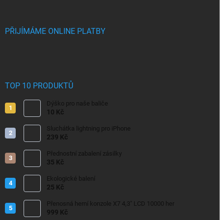
PŘIJÍMÁME ONLINE PLATBY
TOP 10 PRODUKTŮ
Dýško pro naše baliče
10 Kč
Sluchátka lightning pro iPhone
239 Kč
Přednostní zabalení zásilky
35 Kč
Ekologické balení
25 Kč
Přenosná herní konzole X7 4,3" LCD 10000 her
999 Kč