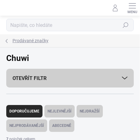
Přejít
na
obsah
Hledat
Prodávané značky
Chuwi
OTEVŘÍT FILTR
Ř
a
DOPORUČUJEME
NEJLEVNĚJŠÍ
NEJDRAŽŠÍ
z
e
NEJPRODÁVANĚJŠÍ
ABECEDNĚ
n
í
7
položek celkem