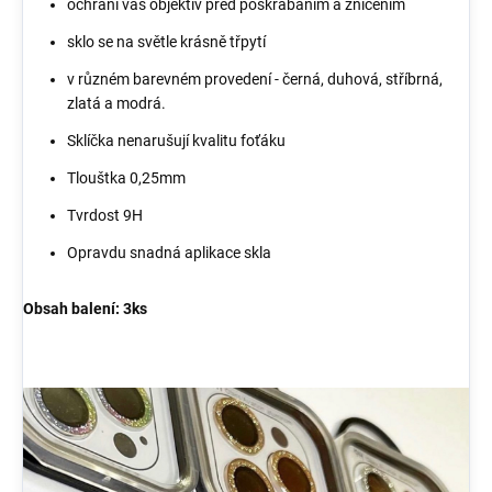
ochrání váš objektiv před poškrábáním a zničením
sklo se na světle krásně třpytí
v různém barevném provedení - černá, duhová, stříbrná,
zlatá a modrá.
Sklíčka nenarušují kvalitu foťáku
Tlouštka 0,25mm
Tvrdost 9H
Opravdu snadná aplikace skla
Obsah balení: 3ks