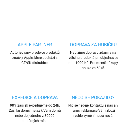
ZEPTAT SE
HLÍDAT
Uložit
APPLE PARTNER
DOPRAVA ZA HUBIČKU
Autorizovaný prodejce produktů
Nabízíme dopravu zdarma na
značky Apple, které pochází z
většinu produktů při objednávce
CZ/SK distrubice.
nad 1000 Kč. Pro menší nákupy
pouze za 50kč.
EXPEDICE A DOPRAVA
NĚCO SE POKAZILO?
98% zásilek expedujeme do 24h.
Nic se něděje, kontaktuje nás a v
Zásilku doručíme až k Vám domů
rámci reklamace Vám zboží
nebo do jednoho z 30000
rychle vyměníme za nové.
odběrných míst.