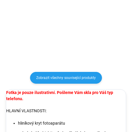
Detail
Detail
Vysoce odolné ochranné sklo s
Flexibilní silikonové ochranné
tmavým filtrem pro ochranu
pouzdro, určeno pro mobilní
vašeho soukromí, díky kterému je
telefon Apple iPhone, zachovává
displej čitelný pouze za
přístup ke vše ovládacím prvkům.
předpokladu, že se díváte přímo.
Zobrazit všechny související produkty
Fotka je pouze ilustrativní. Pošleme Vám skla pro Váš typ
telefonu.
HLAVNÍ VLASTNOSTI:
hliníkový kryt fotoaparátu