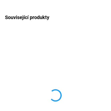
Související produkty
4 + 1
AKCE
SKLADEM
SKLADEM
3D Privacy tvrzené sklo
Ultratenký silikonový
pro iPhone
průhledný obal iPhone
11/11pro/MAX
11/11pro/MAX
169 Kč
79 Kč
139,67 Kč bez DPH
65,29 Kč bez DPH