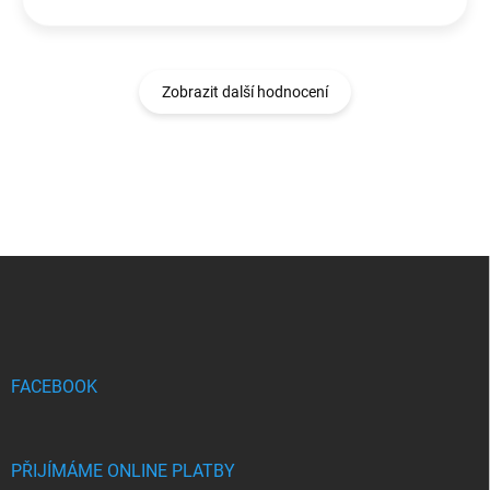
Zobrazit další hodnocení
Z
á
p
a
t
í
FACEBOOK
PŘIJÍMÁME ONLINE PLATBY