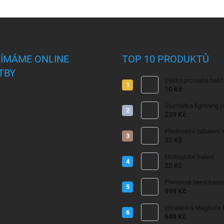
JÍMÁME ONLINE
TOP 10 PRODUKTŮ
TBY
Dýško pro naše bali
10 Kč
Sluchátka lightning 
239 Kč
Přednostní zabalení z
35 Kč
Ekologické balení
25 Kč
Přenosná herní konzo
999 Kč
Ultratenká MagSafe
649 Kč