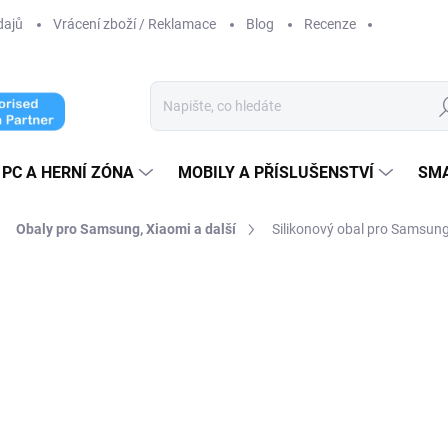
dajů
Vrácení zboží / Reklamace
Blog
Recenze
Hl
PC A HERNÍ ZÓNA
MOBILY A PŘÍSLUŠENSTVÍ
SM
Obaly pro Samsung, Xiaomi a další
Silikonový obal pro Samsun
ní
89 Kč
73,55 Kč bez DPH
Měrná
SKLADEM
cena: