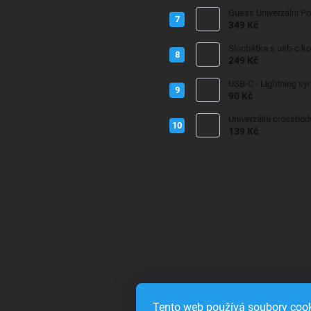
Guess Univerzální P
349 Kč
Sluchátka s usb-c k
249 Kč
USB-C - Lightning sy
90 Kč
Univerzální crossbod
139 Kč
Tento web používá soubory cook