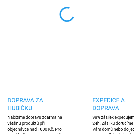
MŮŽEME DORUČIT DO:
12.8.2
−
+
Flexibilní silikonové ochran
Samsung, zachovává přístup
DETAILNÍ INFORMACE
Uložit
DOPRAVA ZA
EXPEDICE A
HUBIČKU
DOPRAVA
Nabízíme dopravu zdarma na
98% zásilek expeduje
většinu produktů při
24h. Zásilku doručíme 
objednávce nad 1000 Kč. Pro
Vám domů nebo do je