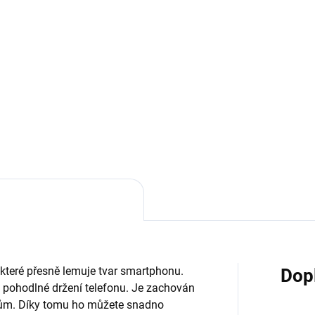
,84 Kč bez DPH
205,79 Kč bez DPH
Do košíku
Detai
inální nabíječka do auta od
Silikonový řemínek (20mm) je
sungu s dvěmi porty USB a
perfektním módním doplňkem
onem 15W.
Silikonový pásek má jedinečn
design a kvalitní materiál.
Náramek TPU je velmi lehký a
pohodlně se nosí na ruce.
, které přesně lemuje tvar smartphonu.
Dop
 pohodlné držení telefonu. Je zachován
kům. Díky tomu ho můžete snadno