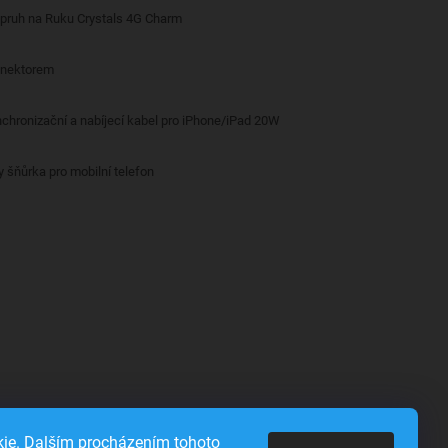
opruh na Ruku Crystals 4G Charm
onektorem
nchronizační a nabíjecí kabel pro iPhone/iPad 20W
y šňůrka pro mobilní telefon
ie. Dalším procházením tohoto