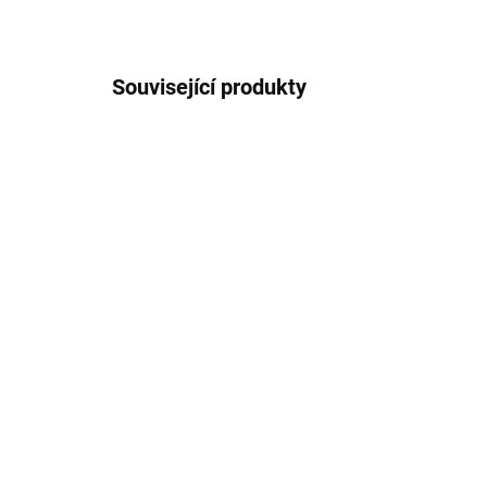
Související produkty
AKCE
375/MOD
TIP
VÍCE BAREV
SKLADEM
Silikonový tenký barevný
DU
obal iPhone 7/8 plus
Sa
99 Kč
28