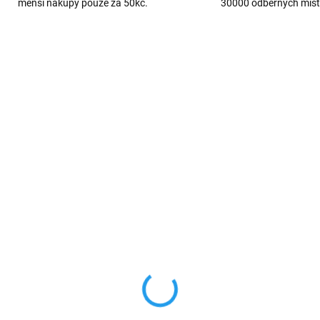
menší nákupy pouze za 50kč.
30000 odběrných míst
TIP
555
753
VÍCE BAREV
VYPRODÁNO
SKL
AL nabíječka do auta
Silikonový řemínek
msung 15W
20mm pro hodinky
Samsung / Huawei /
9 Kč
249 Kč
Xiaomi / Garmin