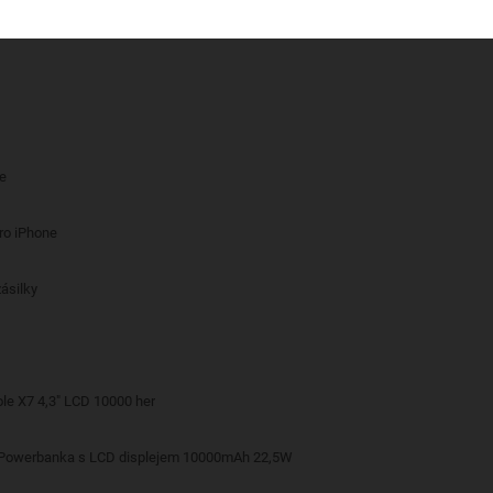
če
pro iPhone
ásilky
le X7 4,3" LCD 10000 her
 Powerbanka s LCD displejem 10000mAh 22,5W