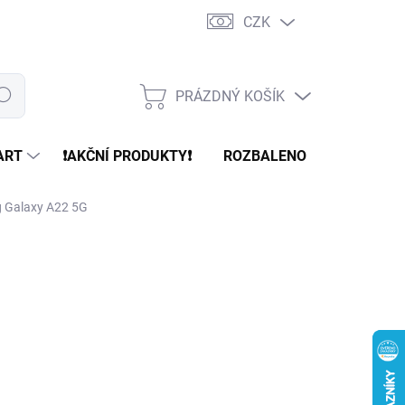
CZK
PRÁZDNÝ KOŠÍK
edat
NÁKUPNÍ
KOŠÍK
ART
❗️AKČNÍ PRODUKTY❗️
ROZBALENO
REFURBR
g Galaxy A22 5G