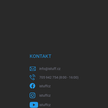
KONTAKT
info
@
istuff.cz
705 942 754 (8:00 - 16:00)
istuffcz
istuffcz
istuffcz