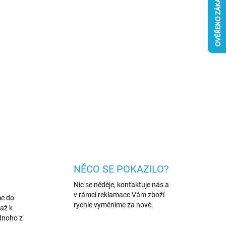
026
MOŽNOSTI DORUČENÍ
Přidat do košíku
né pouzdro, určeno pro mobilní telefony značky
 ke všem ovládacím prvkům.
ZEPTAT SE
HLÍDAT
NĚCO SE POKAZILO?
Nic se něděje, kontaktuje nás a
v rámci reklamace Vám zboží
me do
rychle vyměníme za nové.
až k
dnoho z