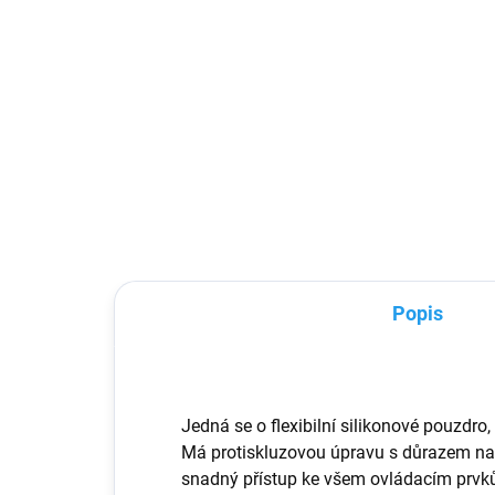
81,82 Kč bez DPH
238
Detail
Pouzdro je odolné s elegantním
Orig
povrchem pastelových barev.
Sam
Vyrobeno z vysoce kvalitních
výk
materiálů (TPU), které dokonale
chrání telefon před pádem,
poškrábáním nebo nečistotami....
Popis
Jedná se o flexibilní silikonové pouzdro
Má protiskluzovou úpravu s důrazem na
snadný přístup ke všem ovládacím prv