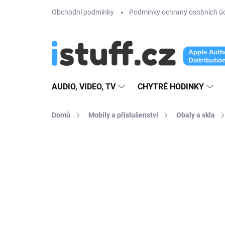
Přejít
Obchodní podmínky
Podmínky ochrany osobních ú
na
obsah
AUDIO, VIDEO, TV
CHYTRÉ HODINKY
Domů
Mobily a příslušenství
Obaly a skla
2 hodnocení
Podrobnosti hodnoce