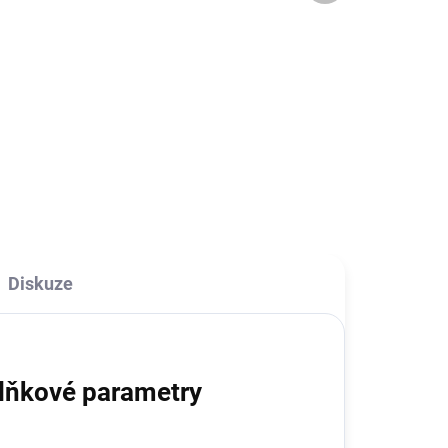
114,88 Kč bez DPH
l
Detail
Vysoce kvalitní tvrzené sklo
.
na Samsung s tvrdostí 9H a
ý
tloušťkou 0,33 cm. S tímto
ochranným sklem tak alespoň
předejdete případnému
poškrábaní, prasknutí, či...
Diskuze
lňkové parametry