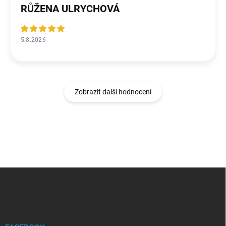
RŮŽENA ULRYCHOVÁ
5.8.2026
Zobrazit další hodnocení
Z
á
p
a
t