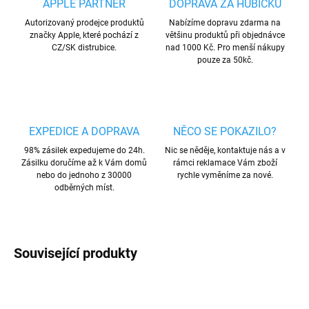
APPLE PARTNER
DOPRAVA ZA HUBIČKU
Autorizovaný prodejce produktů
Nabízíme dopravu zdarma na
značky Apple, které pochází z
většinu produktů při objednávce
CZ/SK distrubice.
nad 1000 Kč. Pro menší nákupy
pouze za 50kč.
EXPEDICE A DOPRAVA
NĚCO SE POKAZILO?
98% zásilek expedujeme do 24h.
Nic se něděje, kontaktuje nás a v
Zásilku doručíme až k Vám domů
rámci reklamace Vám zboží
nebo do jednoho z 30000
rychle vyměníme za nové.
odběrných míst.
Související produkty
AKCE
AKCE
TIP
TIP