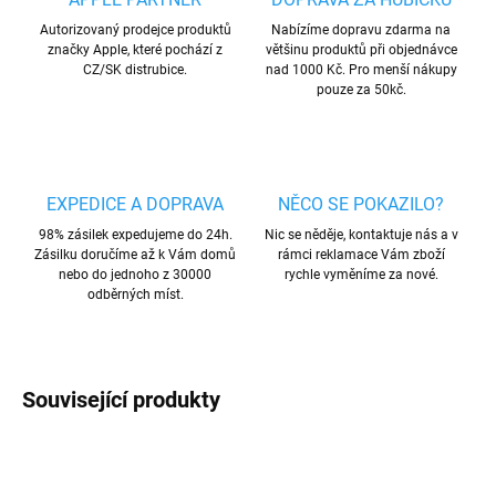
Autorizovaný prodejce produktů
Nabízíme dopravu zdarma na
značky Apple, které pochází z
většinu produktů při objednávce
CZ/SK distrubice.
nad 1000 Kč. Pro menší nákupy
pouze za 50kč.
EXPEDICE A DOPRAVA
NĚCO SE POKAZILO?
98% zásilek expedujeme do 24h.
Nic se něděje, kontaktuje nás a v
Zásilku doručíme až k Vám domů
rámci reklamace Vám zboží
nebo do jednoho z 30000
rychle vyměníme za nové.
odběrných míst.
Související produkty
VÍCE BAREV
AKCE
VÍCE BAREV