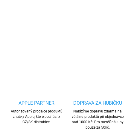
MOŽNOSTI DORUČENÍ
−
+
Přidat do košíku
Sada 2x ochranného tvrzeného skla a anti shock silikonového
pouzdra.
DETAILNÍ INFORMACE
ZEPTAT SE
HLÍDAT
Uložit
APPLE PARTNER
DOPRAVA ZA HUBIČKU
Autorizovaný prodejce produktů
Nabízíme dopravu zdarma na
značky Apple, které pochází z
většinu produktů při objednávce
CZ/SK distrubice.
nad 1000 Kč. Pro menší nákupy
pouze za 50kč.