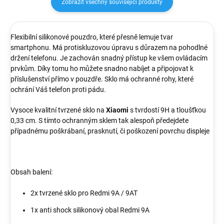
Zobrazit všechny související produkty
Flexibilní silikonové pouzdro, které přesně lemuje tvar
smartphonu. Má protiskluzovou úpravu s důrazem na pohodlné
držení telefonu. Je zachován snadný přístup ke všem ovládacím
prvkům. Díky tomu ho můžete snadno nabíjet a připojovat k
příslušenství přímo v pouzdře. Sklo má ochranné rohy, které
ochrání Váš telefon proti pádu.
Vysoce kvalitní tvrzené sklo na
Xiaomi
s tvrdostí 9H a tloušťkou
0,33 cm. S tímto ochranným sklem tak alespoň předejdete
případnému poškrábaní, prasknutí, či poškození povrchu displeje
Obsah balení:
2x tvrzené sklo pro Redmi 9A / 9AT
1x anti shock silikonový obal
Redmi 9A