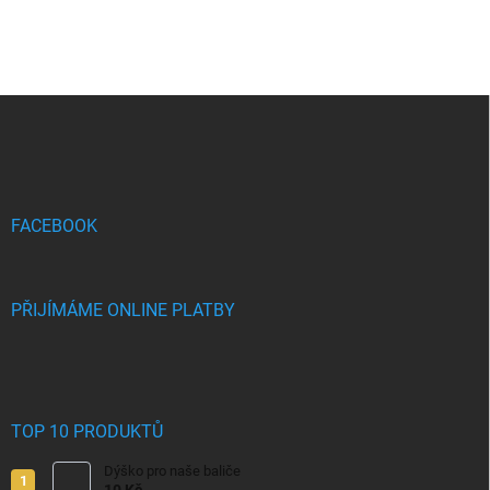
Z
á
p
a
t
í
FACEBOOK
PŘIJÍMÁME ONLINE PLATBY
TOP 10 PRODUKTŮ
Dýško pro naše baliče
10 Kč