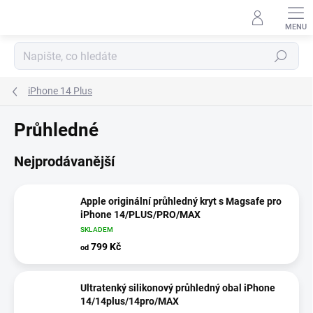
Přejít
na
obsah
Hledat
iPhone 14 Plus
Průhledné
Nejprodávanější
Apple originální průhledný kryt s Magsafe pro
iPhone 14/PLUS/PRO/MAX
SKLADEM
799 Kč
od
Ultratenký silikonový průhledný obal iPhone
14/14plus/14pro/MAX