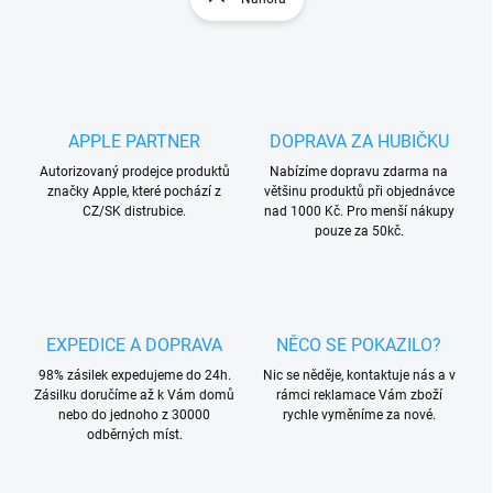
á
á
d
n
a
k
c
o
í
p
v
r
á
APPLE PARTNER
DOPRAVA ZA HUBIČKU
v
n
k
Autorizovaný prodejce produktů
Nabízíme dopravu zdarma na
í
y
značky Apple, které pochází z
většinu produktů při objednávce
v
CZ/SK distrubice.
nad 1000 Kč. Pro menší nákupy
ý
pouze za 50kč.
p
i
s
u
EXPEDICE A DOPRAVA
NĚCO SE POKAZILO?
98% zásilek expedujeme do 24h.
Nic se něděje, kontaktuje nás a v
Zásilku doručíme až k Vám domů
rámci reklamace Vám zboží
nebo do jednoho z 30000
rychle vyměníme za nové.
odběrných míst.