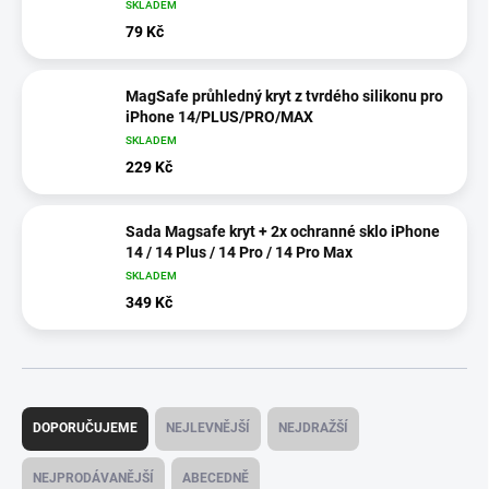
SKLADEM
79 Kč
MagSafe průhledný kryt z tvrdého silikonu pro
iPhone 14/PLUS/PRO/MAX
SKLADEM
229 Kč
Sada Magsafe kryt + 2x ochranné sklo iPhone
14 / 14 Plus / 14 Pro / 14 Pro Max
SKLADEM
349 Kč
Ř
a
DOPORUČUJEME
NEJLEVNĚJŠÍ
NEJDRAŽŠÍ
z
e
NEJPRODÁVANĚJŠÍ
ABECEDNĚ