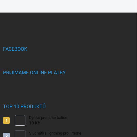
Z
á
p
a
t
í
FACEBOOK
PŘIJÍMÁME ONLINE PLATBY
TOP 10 PRODUKTŮ
Dýško pro naše baliče
10 Kč
Sluchátka lightning pro iPhone