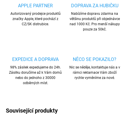
APPLE PARTNER
DOPRAVA ZA HUBIČKU
Autorizovaný prodejce produktů
Nabízíme dopravu zdarma na
značky Apple, které pochází z
většinu produktů při objednávce
CZ/SK distrubice.
nad 1000 Kč. Pro menší nákupy
pouze za 50kč.
EXPEDICE A DOPRAVA
NĚCO SE POKAZILO?
98% zásilek expedujeme do 24h.
Nic se něděje, kontaktuje nás a v
Zásilku doručíme až k Vám domů
rámci reklamace Vám zboží
nebo do jednoho z 30000
rychle vyměníme za nové.
odběrných míst.
Související produkty
AKCE
NOVINKA