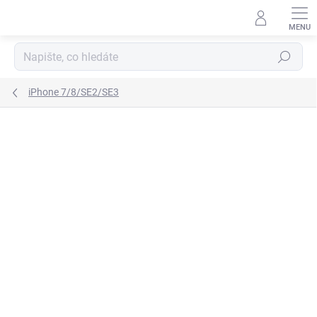
Přejít
na
obsah
Hledat
iPhone 7/8/SE2/SE3
8 hodnocení
Podrobnosti hodnocení
TIP