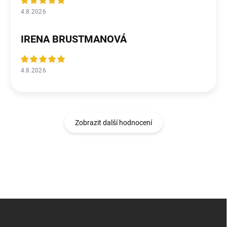
4.8.2026
IRENA BRUSTMANOVÁ
4.8.2026
Zobrazit další hodnocení
Z
á
p