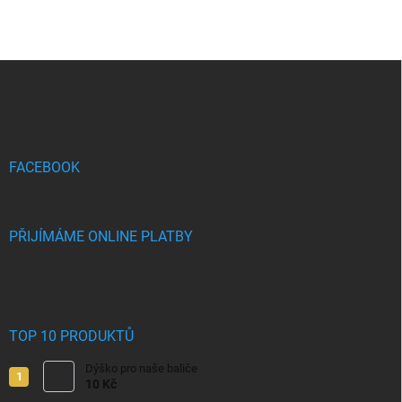
Z
á
p
a
t
í
FACEBOOK
PŘIJÍMÁME ONLINE PLATBY
TOP 10 PRODUKTŮ
Dýško pro naše baliče
10 Kč