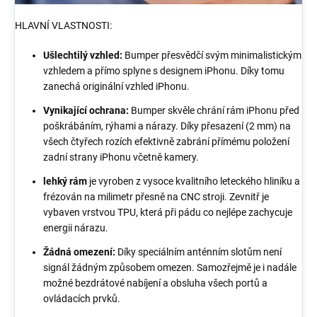
HLAVNÍ VLASTNOSTI:
Ušlechtilý vzhled:
Bumper přesvědčí svým minimalistickým
vzhledem a přímo splyne s designem iPhonu. Díky tomu
zanechá originální vzhled iPhonu.
Vynikající ochrana:
Bumper skvěle chrání rám iPhonu před
poškrábáním, rýhami a nárazy. Díky přesazení (2 mm) na
všech čtyřech rozích efektivně zabrání přímému položení
zadní strany iPhonu včetně kamery.
lehký rám
je vyroben z vysoce kvalitního leteckého hliníku a
frézován na milimetr přesně na CNC stroji. Zevnitř je
vybaven vrstvou TPU, která při pádu co nejlépe zachycuje
energii nárazu.
Žádná omezení:
Díky speciálním anténním slotům není
signál žádným způsobem omezen. Samozřejmě je i nadále
možné bezdrátové nabíjení a obsluha všech portů a
ovládacích prvků.