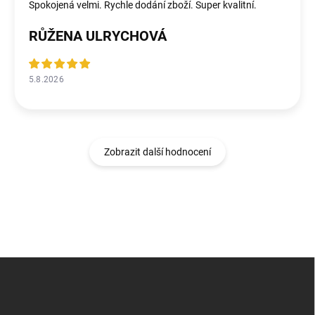
Spokojená velmi. Rychle dodání zboží. Super kvalitní.
RŮŽENA ULRYCHOVÁ
5.8.2026
Zobrazit další hodnocení
Z
á
p
a