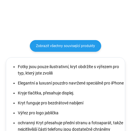
poškrábáním nebo nečistotami....
Zobrazit všechny související produkty
Fotky jsou pouze ilustrativní, kryt obdržíte s výřezem pro
typ, který jste zvolili
Elegantní a luxusní pouzdro navržené speciálně pro iPhone
Kryje tlačítka, přesahuje displej.
Kryt funguje pro bezdrátové nabíjení
Výřez pro logo jablíčka
ochranný Kryt přesahuje přední stranu a fotoaparát, takže
nejcitlivější části telefonu jsou dostatečně chráněny