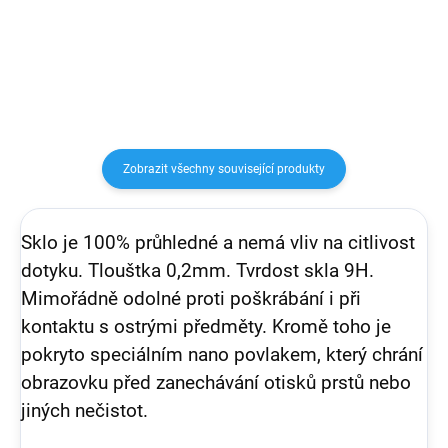
design a kvalitní materiál.
design a kvalitní materiál.
Náramek TPU je velmi lehký a
Náramek TPU je velmi lehký a
pohodlně se nosí na ruce.
pohodlně se nosí na ruce.
Zobrazit všechny související produkty
Sklo je 100% průhledné a nemá vliv na citlivost
dotyku. Tlouštka 0,2mm. Tvrdost skla 9H.
Mimořádně odolné proti poškrábání i při
kontaktu s ostrými předměty. Kromě toho je
pokryto speciálním nano povlakem, který chrání
obrazovku před zanechávání otisků prstů nebo
jiných nečistot.