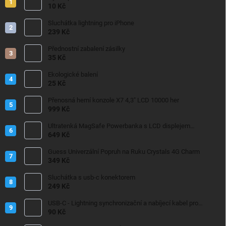
10 Kč
Sluchátka lightning pro iPhone
239 Kč
Přednostní zabalení zásilky
35 Kč
Ekologické balení
25 Kč
Přenosná herní konzole X7 4,3" LCD 10000 her
999 Kč
Ultratenká MagSafe Powerbanka s LCD displejem
10000mAh 22,5W
649 Kč
Guess Univerzální Popruh na Ruku Crystals 4G Charm
349 Kč
Sluchátka s usb-c konektorem
249 Kč
USB-C - Lightning synchronizační a nabíjecí kabel pro
iPhone/iPad 20W
90 Kč