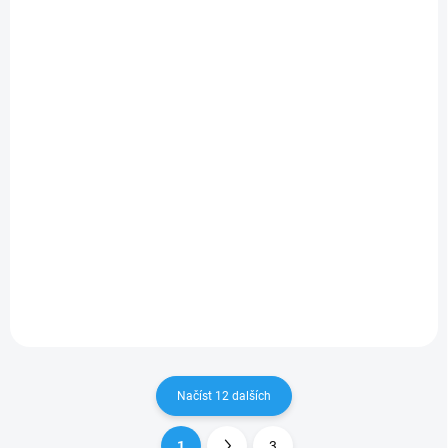
Ochranné voděodolné
Prémiový ochranný
pouzdro IP68 s
kryt z tvrdého silikonu
ochranou displeje a
s ochranou
fotoaparátu pro
fotoaparátu pro
495 Kč
269 Kč
iPhone
iPhone 13/PRO/PRO
409,09 Kč bez DPH
222,31 Kč bez DPH
13/mini/PRO/PRO
MAX
MAX
Detail
Detail
Velmi kvalitní kryt chrání
Velmi kvalitní kryt z
telefon v extrémních
prémiového tvrzeného
podmínkách. Je vodotěsný,
silikonu s ochrannou
odolný proti prachu a sněhu.
fotoaparátu.
Disponuje americkou
vojenskou certifikací ochrany
proti pádům a otřesům...
Načíst 12 dalších
1
3