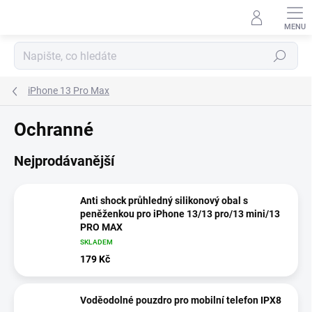
Přejít
na
obsah
Hledat
iPhone 13 Pro Max
Ochranné
Nejprodávanější
Anti shock průhledný silikonový obal s
peněženkou pro iPhone 13/13 pro/13 mini/13
PRO MAX
SKLADEM
179 Kč
Voděodolné pouzdro pro mobilní telefon IPX8