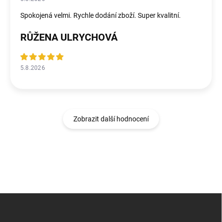
Spokojená velmi. Rychle dodání zboží. Super kvalitní.
RŮŽENA ULRYCHOVÁ
5.8.2026
Zobrazit další hodnocení
Z
á
p