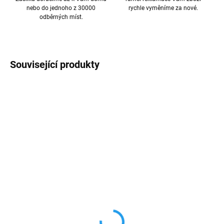
nebo do jednoho z 30000
rychle vyměníme za nové.
odběrných míst.
Související produkty
AKCE
AKCE
TIP
4 + 1
SKLADEM
SKLADEM
2,5D Tvrzené sklo na
Ultratenký silikonový
iPhone
průhledný obal iPhone
13/MINI/PRO/PRO MAX
13mini/13/13pro/MAX