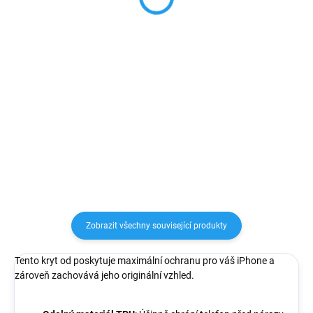
75 Kč
79 Kč
61,98 Kč bez DPH
65,29 Kč bez DPH
Detail
Detail
Vysoce kvalitní tvrzené sklo
Flexibilní silikonové ochranné
na iPhone s tvrdostí 9H a
pouzdro, určeno pro mobilní
tloušťkou 0,33 cm. S tímto
telefon Apple iPhone, zachovává
ochranným sklem tak alespoň
přístup ke vše ovládacím prvkům.
předejdete případnému
poškrábaní, prasknutí, či
poškození...
Zobrazit všechny související produkty
Tento kryt od poskytuje maximální ochranu pro váš iPhone a
zároveň zachovává jeho originální vzhled.