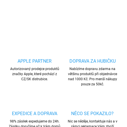
dokonale chrání před poškrábáním.
DETAILNÍ INFORMACE
ZEPTAT SE
HLÍDAT
Uložit
APPLE PARTNER
DOPRAVA ZA HUBIČKU
Autorizovaný prodejce produktů
Nabízíme dopravu zdarma na
značky Apple, které pochází z
většinu produktů při objednávce
CZ/SK distrubice.
nad 1000 Kč. Pro menší nákupy
pouze za 50kč.
EXPEDICE A DOPRAVA
NĚCO SE POKAZILO?
98% zásilek expedujeme do 24h.
Nic se něděje, kontaktuje nás a v
Zásilku doručíme až k Vám domů
rámci reklamace Vám zboží