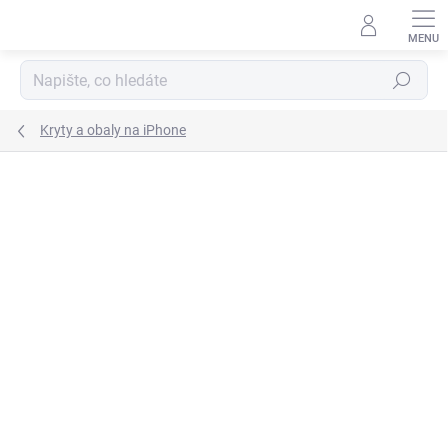
Přejít
na
obsah
Hledat
Kryty a obaly na iPhone
9 hodnocení
Podrobnosti hodnocení
AKCE