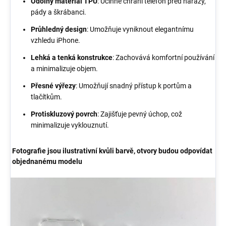
Odolný materiál TPU
: Účinně chrání telefon před nárazy,
pády a škrábanci.
Průhledný design
: Umožňuje vyniknout elegantnímu
vzhledu iPhone.
Lehká a tenká konstrukce
: Zachovává komfortní používání
a minimalizuje objem.
Přesné výřezy
: Umožňují snadný přístup k portům a
tlačítkům.
Protiskluzový povrch
: Zajišťuje pevný úchop, což
minimalizuje vyklouznutí.
Fotografie jsou ilustrativní kvůli barvě, otvory budou odpovídat
objednanému modelu