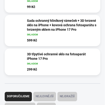
SKLADEM
99 Kč
Sada ochranný hliníkový rámeček + 3D tvrzené
sklo na iPhone + kovová ochrana fotoaparátu s
tvrzeným sklem na iPhone 17 Pro
SKLADEM
599 Kč
3D třpytivé ochranné sklo na fotoaparát
iPhone 17 Pro
SKLADEM
299 Kč
Ř
a
DOPORUČUJEME
NEJLEVNĚJŠÍ
NEJDRAŽŠÍ
z