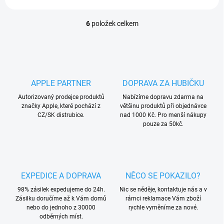
6
položek celkem
O
v
l
á
d
a
APPLE PARTNER
DOPRAVA ZA HUBIČKU
c
í
Autorizovaný prodejce produktů
Nabízíme dopravu zdarma na
p
značky Apple, které pochází z
většinu produktů při objednávce
r
CZ/SK distrubice.
nad 1000 Kč. Pro menší nákupy
v
pouze za 50kč.
k
y
v
ý
p
EXPEDICE A DOPRAVA
NĚCO SE POKAZILO?
i
s
98% zásilek expedujeme do 24h.
Nic se něděje, kontaktuje nás a v
u
Zásilku doručíme až k Vám domů
rámci reklamace Vám zboží
nebo do jednoho z 30000
rychle vyměníme za nové.
odběrných míst.