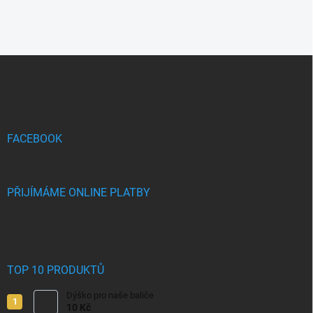
Z
á
p
a
t
í
FACEBOOK
PŘIJÍMÁME ONLINE PLATBY
TOP 10 PRODUKTŮ
Dýško pro naše baliče
10 Kč