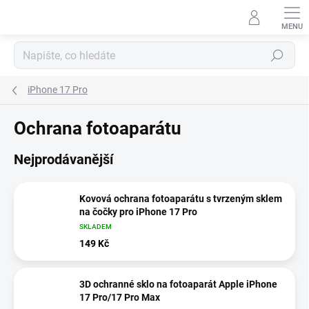
Přejít
na
obsah
Hledat
iPhone 17 Pro
Ochrana fotoaparátu
Nejprodávanější
Kovová ochrana fotoaparátu s tvrzeným sklem
na čočky pro iPhone 17 Pro
SKLADEM
149 Kč
3D ochranné sklo na fotoaparát Apple iPhone
17 Pro/17 Pro Max