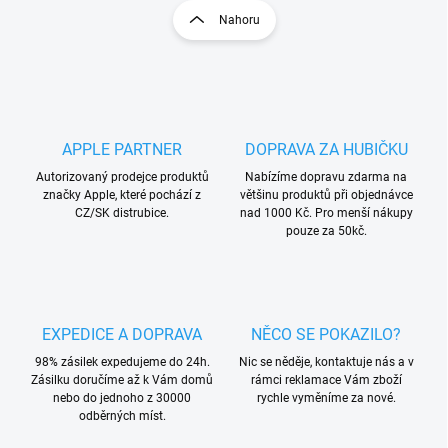
l
r
Nahoru
á
á
d
n
a
k
c
o
í
p
v
r
á
APPLE PARTNER
DOPRAVA ZA HUBIČKU
v
n
k
Autorizovaný prodejce produktů
Nabízíme dopravu zdarma na
í
y
značky Apple, které pochází z
většinu produktů při objednávce
v
CZ/SK distrubice.
nad 1000 Kč. Pro menší nákupy
ý
pouze za 50kč.
p
i
s
u
EXPEDICE A DOPRAVA
NĚCO SE POKAZILO?
98% zásilek expedujeme do 24h.
Nic se něděje, kontaktuje nás a v
Zásilku doručíme až k Vám domů
rámci reklamace Vám zboží
nebo do jednoho z 30000
rychle vyměníme za nové.
odběrných míst.