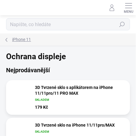
Přejít
na
obsah
Hledat
iPhone 11
Ochrana displeje
Nejprodávanější
3D Tvrzené sklo s aplikátorem na iPhone
11/11pro/11 PRO MAX
SKLADEM
179 Kč
3D Tvrzené sklo na iPhone 11/11pro/MAX
SKLADEM