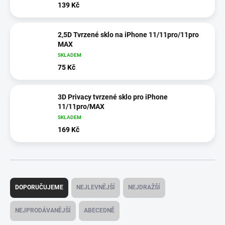
139 Kč
2,5D Tvrzené sklo na iPhone 11/11pro/11pro
MAX
SKLADEM
75 Kč
3D Privacy tvrzené sklo pro iPhone
11/11pro/MAX
SKLADEM
169 Kč
Ř
a
DOPORUČUJEME
NEJLEVNĚJŠÍ
NEJDRAŽŠÍ
z
e
NEJPRODÁVANĚJŠÍ
ABECEDNĚ
n