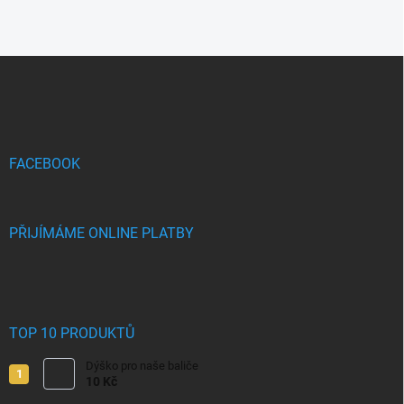
Z
á
p
a
t
í
FACEBOOK
PŘIJÍMÁME ONLINE PLATBY
TOP 10 PRODUKTŮ
Dýško pro naše baliče
10 Kč