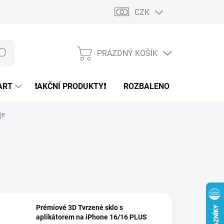
CZK
PRÁZDNÝ KOŠÍK
edat
NÁKUPNÍ
KOŠÍK
ART
❗️AKČNÍ PRODUKTY❗️
ROZBALENO
REFURBR
je
Prémiové 3D Tvrzené sklo s
aplikátorem na iPhone 16/16 PLUS