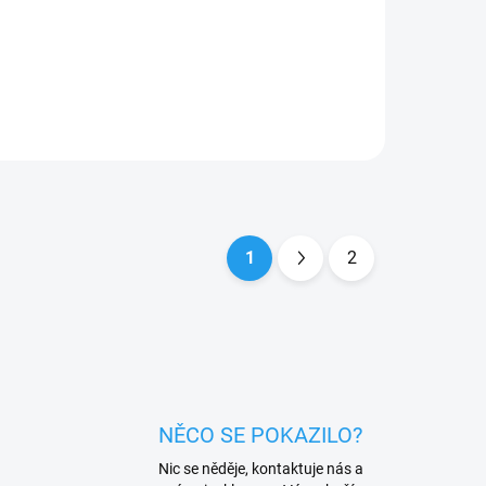
sklem tak alespoň předejdete případnému
poškrábaní, prasknutí, či poškození...
1
2
S
t
r
á
n
k
NĚCO SE POKAZILO?
o
Nic se něděje, kontaktuje nás a
v