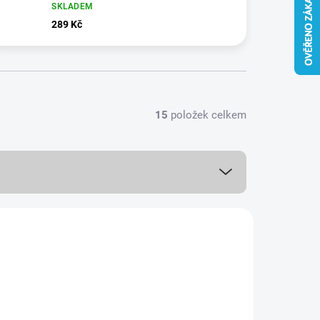
SKLADEM
289 Kč
15
položek celkem
AKCE
978/1105
4 + 1