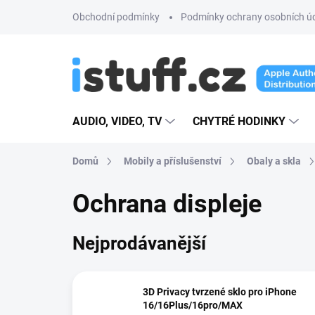
Přejít
Obchodní podmínky
Podmínky ochrany osobních ú
na
obsah
AUDIO, VIDEO, TV
CHYTRÉ HODINKY
Domů
Mobily a příslušenství
Obaly a skla
Ochrana displeje
Nejprodávanější
3D Privacy tvrzené sklo pro iPhone
16/16Plus/16pro/MAX