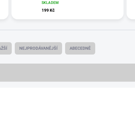
SKLADEM
199 Kč
ŽŠÍ
NEJPRODÁVANĚJŠÍ
ABECEDNĚ
NOVINKA
19900/IPH
4 + 1