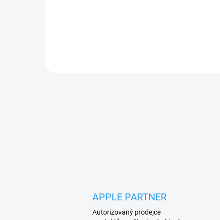
kombinuje maximální odolnost s dokonalou
průhledností.
APPLE PARTNER
Autorizovaný prodejce