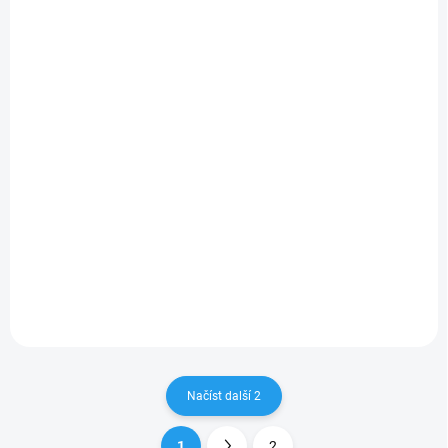
Zadní tvrzené sklo pro
Přední + zadní tvrzené
iPhone 13/13 Pro/13
sklo pro iPhone
mini/13 Pro MAX
13/PRO/MAX/MINI
190 Kč
250 Kč
157,02 Kč bez DPH
206,61 Kč bez DPH
Detail
Detail
Perfektní ochrana pro
Perfektní ochrana přední i
skleněná záda Vašeho
zadní strany Vašeho telefonu
telefonu a zároveň zachování
a zároveň zachování
krásného vzhledu Vašeho
krásného vzhledu Vašeho
iPhonu bez ošklivých krytů.
iPhonu bez ošklivých krytů.
Načíst další 2
1
2