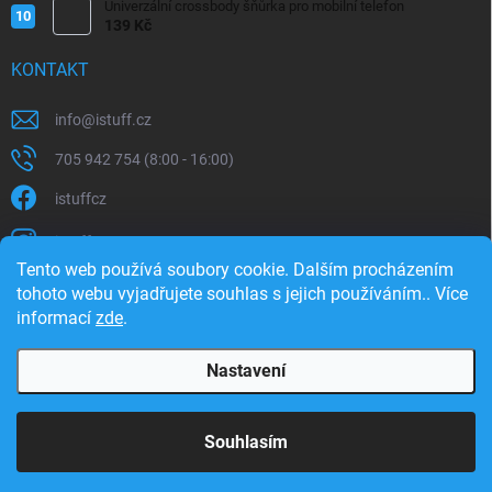
Univerzální crossbody šňůrka pro mobilní telefon
139 Kč
KONTAKT
info
@
istuff.cz
705 942 754 (8:00 - 16:00)
istuffcz
istuffcz
Tento web používá soubory cookie. Dalším procházením
istuffcz
tohoto webu vyjadřujete souhlas s jejich používáním.. Více
informací
zde
.
@istuff.cz
Nastavení
Copyright 2026
iSTUFF
. Všechna práva vyhrazena.
Souhlasím
Vytvořil Shoptet