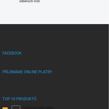
odběrných míst.
Z
á
p
a
t
í
FACEBOOK
PŘIJÍMÁME ONLINE PLATBY
TOP 10 PRODUKTŮ
Dýško pro naše baliče