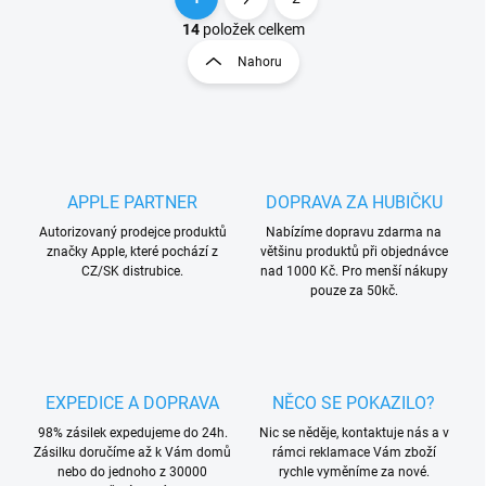
O
S
v
t
14
položek celkem
l
r
Nahoru
á
á
d
n
a
k
c
o
í
p
v
r
á
APPLE PARTNER
DOPRAVA ZA HUBIČKU
v
n
k
Autorizovaný prodejce produktů
Nabízíme dopravu zdarma na
í
y
značky Apple, které pochází z
většinu produktů při objednávce
v
CZ/SK distrubice.
nad 1000 Kč. Pro menší nákupy
ý
pouze za 50kč.
p
i
s
u
EXPEDICE A DOPRAVA
NĚCO SE POKAZILO?
98% zásilek expedujeme do 24h.
Nic se něděje, kontaktuje nás a v
Zásilku doručíme až k Vám domů
rámci reklamace Vám zboží
nebo do jednoho z 30000
rychle vyměníme za nové.