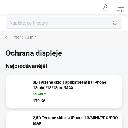
Přejít
na
obsah
Hledat
iPhone 13 mini
Ochrana displeje
Nejprodávanější
3D Tvrzené sklo s aplikátorem na iPhone
13mini/13/13pro/MAX
SKLADEM
179 Kč
2,5D Tvrzené sklo na iPhone 13/MINI/PRO/PRO
MAX