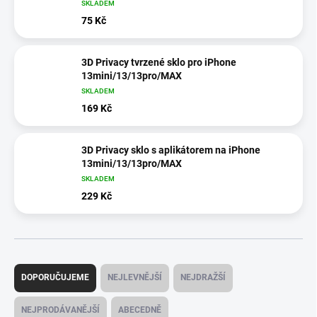
SKLADEM
75 Kč
3D Privacy tvrzené sklo pro iPhone
13mini/13/13pro/MAX
SKLADEM
169 Kč
3D Privacy sklo s aplikátorem na iPhone
13mini/13/13pro/MAX
SKLADEM
229 Kč
Ř
a
DOPORUČUJEME
NEJLEVNĚJŠÍ
NEJDRAŽŠÍ
z
e
NEJPRODÁVANĚJŠÍ
ABECEDNĚ