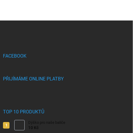
Z
á
p
a
t
í
FACEBOOK
PŘIJÍMÁME ONLINE PLATBY
TOP 10 PRODUKTŮ
Dýško pro naše baliče
10 Kč