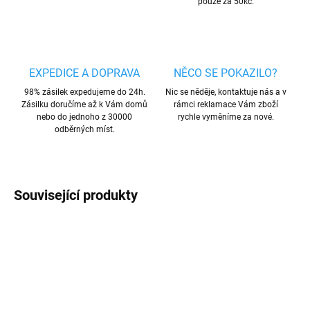
pouze za 50kč.
EXPEDICE A DOPRAVA
NĚCO SE POKAZILO?
98% zásilek expedujeme do 24h.
Nic se něděje, kontaktuje nás a v
Zásilku doručíme až k Vám domů
rámci reklamace Vám zboží
nebo do jednoho z 30000
rychle vyměníme za nové.
odběrných míst.
Související produkty
AKCE
AKCE
VÍCE BAREV