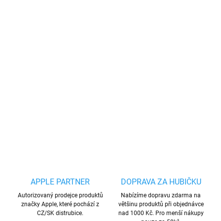
Akce 4+1 zdarma
Vložte do košíku 5 libovolných tvrzených skel.
Nejlevnější od nás dostanete zadarmo.
Podmínky akce
Prémiové ohebné keramické sklo pro iPhone na
celý displej. Sklo lze lepit vícekrát.
DETAILNÍ INFORMACE
ZEPTAT SE
HLÍDAT
Uložit
APPLE PARTNER
DOPRAVA ZA HUBIČKU
Autorizovaný prodejce produktů
Nabízíme dopravu zdarma na
značky Apple, které pochází z
většinu produktů při objednávce
CZ/SK distrubice.
nad 1000 Kč. Pro menší nákupy