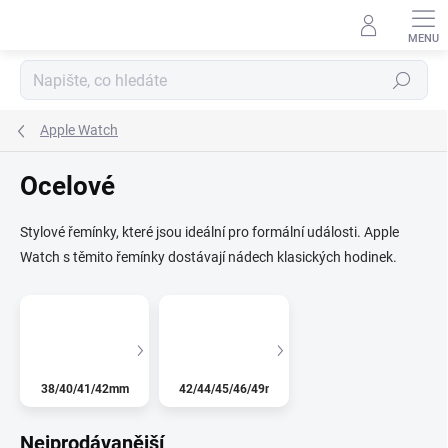
Přejít
na
obsah
Hledat
Apple Watch
Ocelové
Stylové řemínky, které jsou ideální pro formální události. Apple
Watch s těmito řemínky dostávají nádech klasických hodinek.
38/40/41/42mm
42/44/45/46/49mm
Nejprodávanější