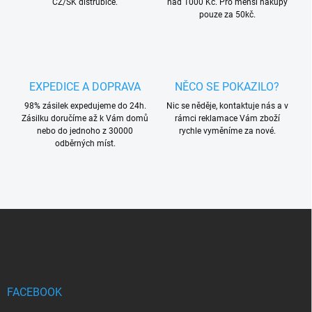
v
CZ/SK distrubice.
nad 1000 Kč. Pro menší nákupy
ý
pouze za 50kč.
p
i
s
u
EXPEDICE A DOPRAVA
NĚCO SE POKAZILO?
98% zásilek expedujeme do 24h.
Nic se něděje, kontaktuje nás a v
Zásilku doručíme až k Vám domů
rámci reklamace Vám zboží
nebo do jednoho z 30000
rychle vyměníme za nové.
odběrných míst.
Z
á
p
a
t
í
FACEBOOK