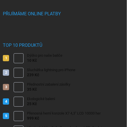
PŘIJÍMÁME ONLINE PLATBY
TOP 10 PRODUKTŮ
Dýško pro naše baliče
10 Kč
Sluchátka lightning pro iPhone
239 Kč
Přednostní zabalení zásilky
35 Kč
Ekologické balení
25 Kč
Přenosná herní konzole X7 4,3" LCD 10000 her
999 Kč