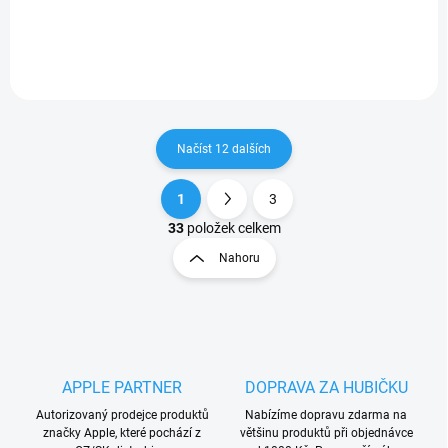
Apple Watch 42mm.
Apple Watch 41mm.
Načíst 12 dalších
1
3
O
S
v
t
33
položek celkem
l
r
Nahoru
á
á
d
n
a
k
c
o
í
p
v
r
á
APPLE PARTNER
DOPRAVA ZA HUBIČKU
v
n
k
Autorizovaný prodejce produktů
Nabízíme dopravu zdarma na
í
y
značky Apple, které pochází z
většinu produktů při objednávce