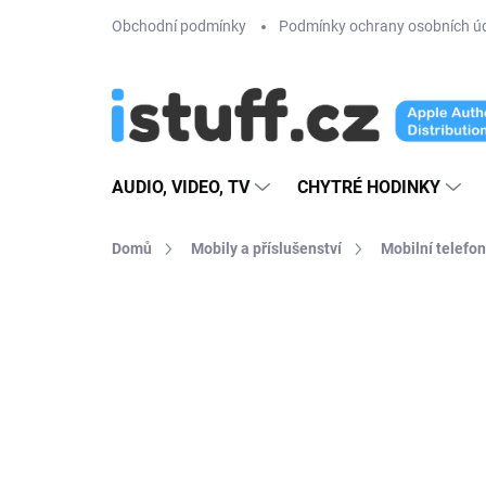
Přejít
Obchodní podmínky
Podmínky ochrany osobních ú
na
obsah
AUDIO, VIDEO, TV
CHYTRÉ HODINKY
Domů
Mobily a příslušenství
Mobilní telefon
8 hodnocení
Podrobnosti hodnoce
AKCE
NOVINKA
VÍCE BAREV