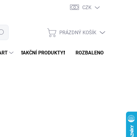
CZK
PRÁZDNÝ KOŠÍK
edat
NÁKUPNÍ
KOŠÍK
ART
❗️AKČNÍ PRODUKTY❗️
ROZBALENO
REFURBR
 Kč