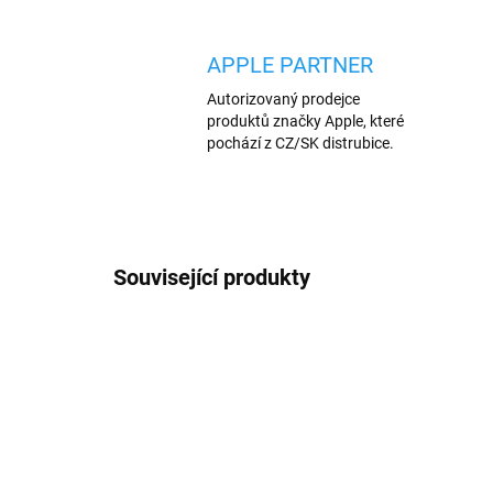
APPLE PARTNER
Autorizovaný prodejce
produktů značky Apple, které
pochází z CZ/SK distrubice.
Související produkty
AKCE
327/CER
VÍCE B