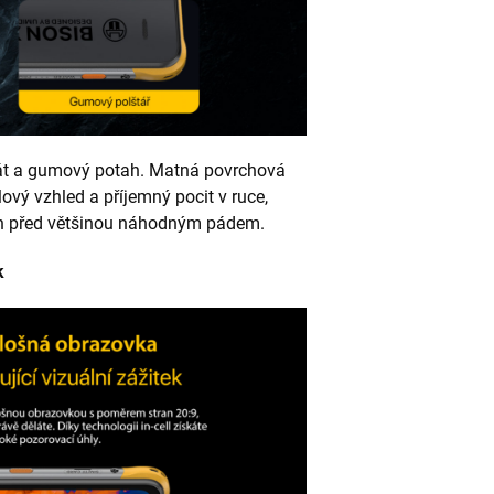
át a gumový potah. Matná povrchová
ový vzhled a příjemný pocit v ruce,
on před většinou náhodným pádem.
k