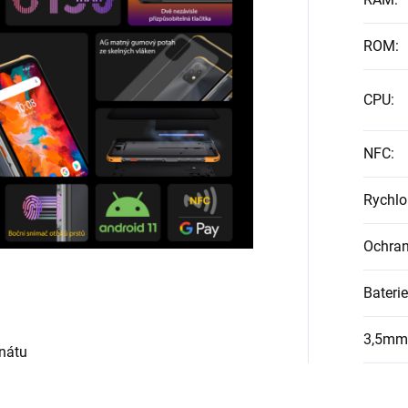
ROM
:
CPU
:
NFC
:
Rychlo
Ochra
Baterie
3,5mm 
nátu