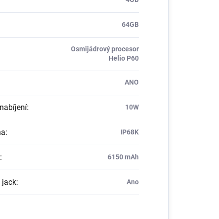
64GB
Osmijádrový procesor
Helio P60
ANO
nabíjení
:
10W
na
:
IP68K
:
6150 mAh
jack
:
Ano