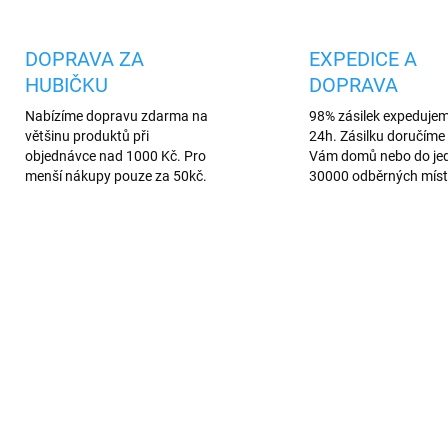
DOPRAVA ZA
EXPEDICE A
HUBIČKU
DOPRAVA
Nabízíme dopravu zdarma na
98% zásilek expeduje
většinu produktů při
24h. Zásilku doručíme 
objednávce nad 1000 Kč. Pro
Vám domů nebo do je
menší nákupy pouze za 50kč.
30000 odběrných míst
420/CER
942
AREV