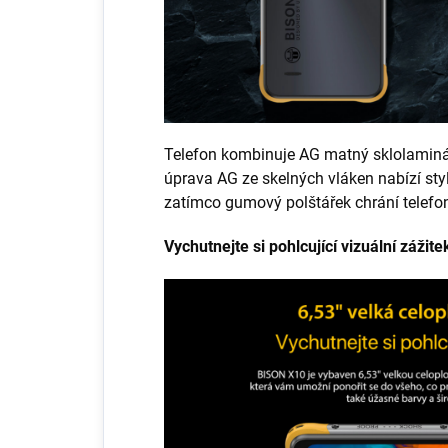
Telefon kombinuje AG matný sklolamin
úprava AG ze skelných vláken nabízí styl
zatímco gumový polštářek chrání telef
Vychutnejte si pohlcující vizuální zážite