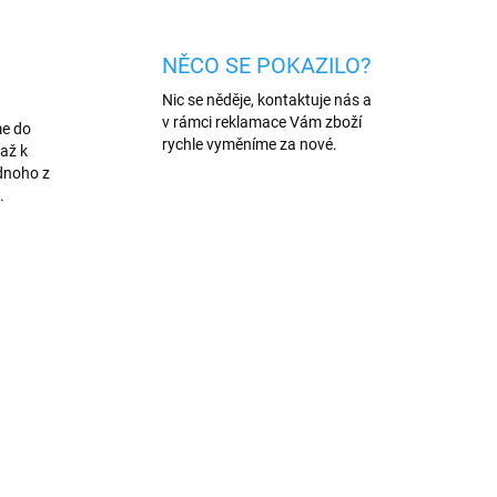
NĚCO SE POKAZILO?
Nic se něděje, kontaktuje nás a
v rámci reklamace Vám zboží
me do
rychle vyměníme za nové.
až k
dnoho z
.
NOVINKA
/MOD
1425/MOD
VÍCE BAREV