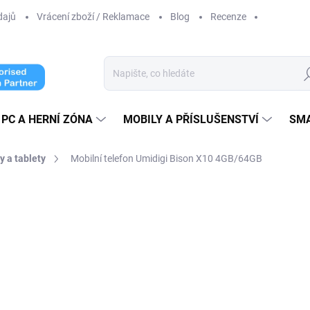
dajů
Vrácení zboží / Reklamace
Blog
Recenze
Hl
PC A HERNÍ ZÓNA
MOBILY A PŘÍSLUŠENSTVÍ
SM
y a tablety
Mobilní telefon Umidigi Bison X10 4GB/64GB
ní
ZNAČKA:
UMIDIGI
4 990 Kč
4 199
3 470,25 Kč bez DPH
Měrná
ZVOLTE VARIANTU