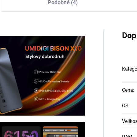
Podobné (4)
Dop
Katego
Cena
:
OS
:
Velikos
RAM
: