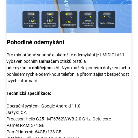
Pohodlné odemykání
Pro mimořádně snadné a okamžité odemykání je UMIDIGI A11
vybaven bočním
snímačem
otisků prstů a
odemykáním
obličejem
s AI. Nyní můžete pouhým dotykem nebo
pohledem rychle odemknout telefon, a přitom zajistit bezpečnost
svých informací.
Technická specifikace:
Operační systém: Google Android 11.0
Jazyk: CZ,
Procesor: Helio G25 - MT6762V/WB 2.0 GHz, Octa core
Paměť RAM: 3/4 GB
Paměť interní: 64GB/128 GB