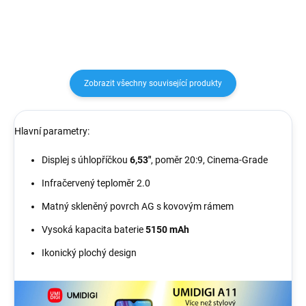
odolný proti prachu, vodě a tělo
má navrženo...
Zobrazit všechny související produkty
Hlavní parametry:
Displej s úhlopříčkou
6,53"
, poměr 20:9, Cinema-Grade
Infračervený teploměr 2.0
Matný skleněný povrch AG s kovovým rámem
Vysoká kapacita baterie
5150 mAh
Ikonický plochý design