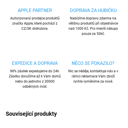
APPLE PARTNER
DOPRAVA ZA HUBIČKU
Autorizovaný prodejce produktů
Nabízíme dopravu zdarma na
značky Apple, které pochází z
většinu produktů při objednávce
CZ/SK distrubice.
nad 1000 Kč. Pro menší nákupy
pouze za 50kč.
EXPEDICE A DOPRAVA
NĚCO SE POKAZILO?
98% zásilek expedujeme do 24h.
Nic se něděje, kontaktuje nás a v
Zásilku doručíme až k Vám domů
rámci reklamace Vám zboží
nebo do jednoho z 30000
rychle vyměníme za nové.
odběrných míst.
Související produkty
VÍCE BAREV
AKCE