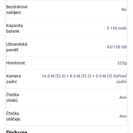
Bezdrátové
Ne
nabíjení
:
Kapacita
5 150 mAh
baterie
:
Uživatelská
63/128 GB
paměť
:
Hmotnost
:
222g
Kamera
16.0 M (f2.0) + 8.0 M (f2.2) + 5.0 M (f2.4)Pixel
zadní
:
zadní
Čtečka
Ano
otisků
:
Čtečka
Ano
obličeje
:
Diskuze