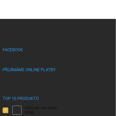
Z
á
p
a
t
í
FACEBOOK
PŘIJÍMÁME ONLINE PLATBY
TOP 10 PRODUKTŮ
Dýško pro naše baliče
10 Kč