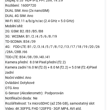
Displej: 6.53" HD+ IPS, PPI: 269, 19.5:9
Rozlišení: 1600*720
DUAL SIM: Ano (2x nanoSIM)
DUAL 4G SIM: Ano
Wi-Fi: 802.11 a/b/g/n/ac (2.4 GHz + 5.0 GHz)
Mobilní sítě:
2G: GSM: B2 /B3 /B5 /B8
3G: WCDMA: B1 /2 /4 /5 /6 /8 /19
TD-SCDMA: B34 /39
4G: FDD-LTE: B1 /2 /3 /4 /5 /7 /8 /12 /13 /17 /18 /19 /20 /26
/28A /28B /66
TDD-LTE: B34 /38 /39 /40 /41
Kamera přední: 8.0 M Pixel přední (f2.2)
Kamera zadní 16.0 M (f2.0) + 8.0 M (f2.2) + 5.0 M (f2.4)Pixel
zadní
Noční vidění: Ano
Ovládání: Dotykové
OTG Ano
G-Sensor (Akcelerometr): Podporován
Notifikační dioda: Ne
Rozšiřitelnost: 1x microSDHC (až 256 GB), samostatný slot
Video: 4K 30FPS, FHD 120FPS - 3GP, MP4, AVI atd.