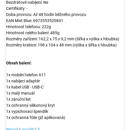
Bezdrátové nabíjení: Ne
Certifikáty: -
Doba provozu: Až 48 hodin běžného provozu
EAN Mist Blue: 6973553520841
Hmotnost telefonu: 222g
Hmotnost celého balení: 485g
Rozměry zařízení: 162,2 x 75 x 9,2 mm (šířka x výška x hloubka)
Rozměry krabice: 198 x 104 x 48 mm (výška x šířka x hloubka)
Obsah balení:
1x mobilní telefon A11
1x nabíjecí adaptér
1x kabel USB - USB-C
1x malý manuál
1x záruční list
1x ochranný silikonový kryt
1x vypichovací špendlík
1x ochranná fólie (již aplikovaná)
Návod k použití CZ