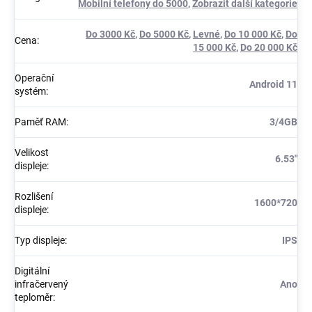
Mobilní telefony do 5000
,
Zobrazit další kategorie
Do 3000 Kč
,
Do 5000 Kč
,
Levné
,
Do 10 000 Kč
,
Do
Cena
:
15 000 Kč
,
Do 20 000 Kč
Operační
Android 11
systém
:
Paměť RAM
:
3/4GB
Velikost
6.53"
displeje
:
Rozlišení
1600*720
displeje
:
Typ displeje
:
IPS
Digitální
infračervený
Ano
teploměr
: