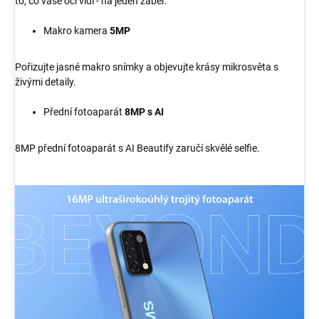
to, co vaše oči vidí - na jeden záběr.
Makro kamera
5MP
Pořizujte jasné makro snímky a objevujte krásy mikrosvěta s
živými detaily.
Přední fotoaparát
8MP s AI
8MP přední fotoaparát s AI Beautify zaručí skvělé selfie.