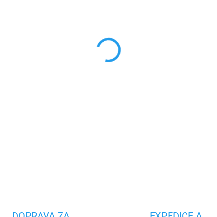
MOŽNOSTI DORUČENÍ
−
+
4jádrový procesor MediaTe
Interní paměť 128 GB / 13MP
Bluetooth, Dual-SIM, GPS, NF
Hmotnost 184 g / Rozměry 7
Operační systém Android 10
DETAILNÍ INFORMACE
Uložit
DOPRAVA ZA
EXPEDICE A