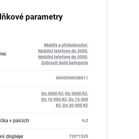
lňkové parametry
Mobily a příslušenství
,
Mobilní telefony do 3000
,
rie
:
Mobilní telefony do 5000
,
Zobrazit další kategorie
0690590038011
Do 3000 Kč
,
Do 5000 Kč
,
Do 10 000 Kč
,
Do 15 000
Kč
,
Do 20 000 Kč
íčka v palcích
:
6,2
ní displeje
:
720*1520