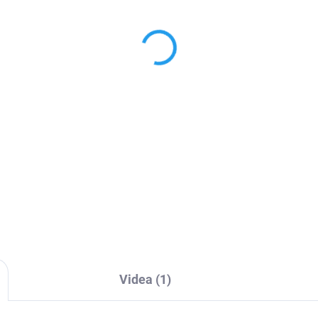
ilní telefon Umidigi
Kabel USB / USB-C
s 32GB
67 Kč
od
990 Kč
od 55,37 Kč bez DPH
71,07 Kč bez DPH
Detai
Detail
kabel USB-A (samec) na USB-
efon se schopností
(samec) může být využíván p
kontaktně změřit teplotu
nabíjení i přenos dat. Umožňu
račerveným teploměrem.
připojení smartphonů, tabletů
igi A7S je tak ideálním
atd. Nabízí stylový design a
duktem pro rok 2020, kdy
konektory prémiové...
tem zmítá pandemie.
naviru....
Videa (1)