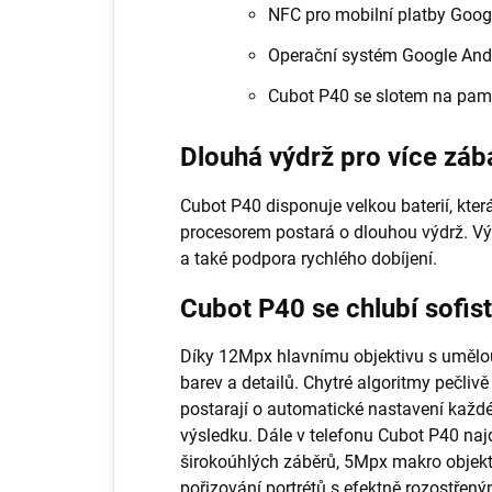
NFC pro mobilní platby Goog
Operační systém Google And
Cubot P40 se slotem na pam
Dlouhá výdrž pro více záb
Cubot P40 disponuje velkou baterií, kte
procesorem postará o dlouhou výdrž. V
a také podpora rychlého dobíjení.
Cubot P40 se chlubí sofi
Díky 12Mpx hlavnímu objektivu s umělou
barev a detailů. Chytré algoritmy pečliv
postarají o automatické nastavení každé
výsledku. Dále v telefonu Cubot P40 naj
širokoúhlých záběrů, 5Mpx makro objek
pořizování portrétů s efektně rozostřený