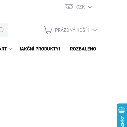
CZK
PRÁZDNÝ KOŠÍK
edat
NÁKUPNÍ
KOŠÍK
ART
❗️AKČNÍ PRODUKTY❗️
ROZBALENO
REFURBR
 Kč