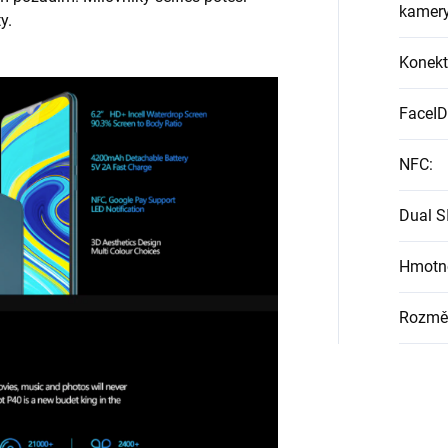
kamer
y.
Konekt
FaceID
NFC
:
Dual S
Hmotn
Rozmě