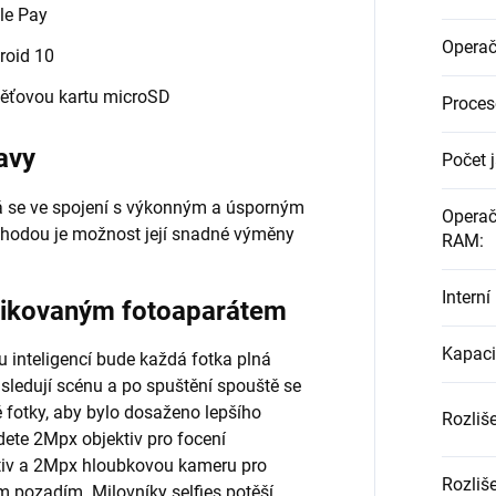
le Pay
Operač
roid 10
ěťovou kartu microSD
Proces
avy
Počet 
rá se ve spojení s výkonným a úsporným
Operač
ýhodou je možnost její snadné výměny
RAM
:
Intern
stikovaným fotoaparátem
Kapaci
 inteligencí bude každá fotka plná
ě sledují scénu a po spuštění spouště se
 fotky, aby bylo dosaženo lepšího
Rozliš
dete 2Mpx objektiv pro focení
tiv a 2Mpx hloubkovou kameru pro
Rozliše
m pozadím. Milovníky selfies potěší