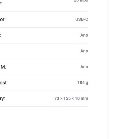
y
:
or
:
USB-C
:
Ano
Ano
IM
:
Ano
ost
:
184 g
ry
:
73 × 155 × 10 mm