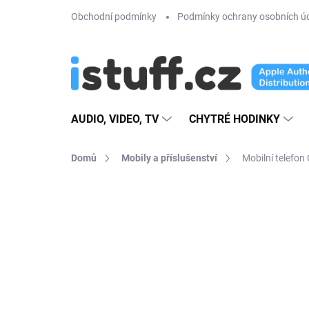
Přejít
Obchodní podmínky
Podmínky ochrany osobních ú
na
obsah
AUDIO, VIDEO, TV
CHYTRÉ HODINKY
Domů
Mobily a příslušenství
Mobilní telef
10 hodnocení
Podrobnosti hodno