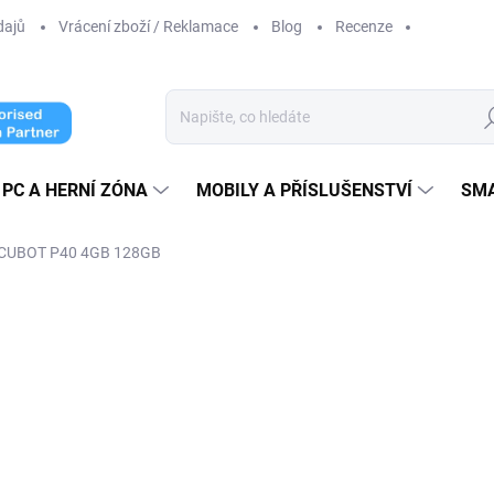
dajů
Vrácení zboží / Reklamace
Blog
Recenze
Hl
PC A HERNÍ ZÓNA
MOBILY A PŘÍSLUŠENSTVÍ
SM
on CUBOT P40 4GB 128GB
cení
ZNAČKA:
CUBOT
3 900 Kč
3 190
2 636,36 Kč bez DPH
Měrná
VYPRODÁNO
cena: