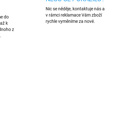
Nic se něděje, kontaktuje nás a
v rámci reklamace Vám zboží
me do
rychle vyměníme za nové.
až k
dnoho z
.
8/1M
165/1M
SKLADEM
ADEM