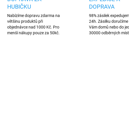
HUBIČKU
DOPRAVA
Nabízíme dopravu zdarma na
98% zásilek expeduje
většinu produktů při
24h. Zásilku doručíme 
objednávce nad 1000 Kč. Pro
Vám domů nebo do je
menší nákupy pouze za 50kč.
30000 odběrných míst
AKCE
327/CER
16
SKLADEM
SKL