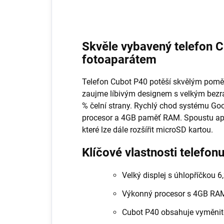
Skvěle vybavený telefon 
fotoaparátem
Telefon Cubot P40 potěší skvělým pomě
zaujme líbivým designem s velkým bezr
% čelní strany. Rychlý chod systému Goo
procesor a 4GB paměť RAM. Spoustu apli
které lze dále rozšířit microSD kartou.
Klíčové vlastnosti telefo
Velký displej s úhlopříčkou 6,
Výkonný procesor s 4GB RA
Cubot P40 obsahuje vyměnite