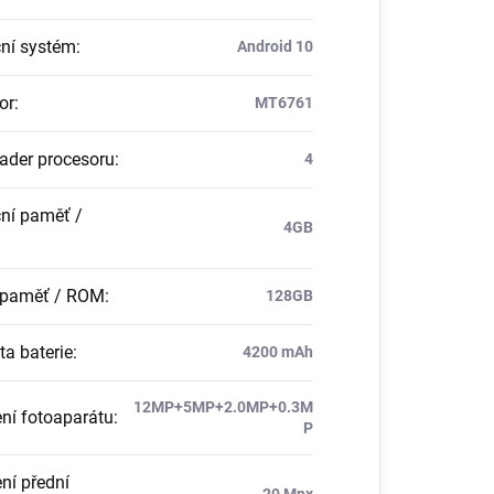
ní systém
:
Android 10
or
:
MT6761
jader procesoru
:
4
ní paměť /
4GB
í paměť / ROM
:
128GB
ta baterie
:
4200 mAh
12MP+5MP+2.0MP+0.3M
ení fotoaparátu
:
P
ní přední
20 Mpx