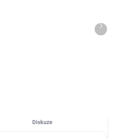
Nabíječka s kabelem
USB-C 10W
149 Kč
od
Další
od 123,14 Kč bez DPH
produkt
l
Detail
C
Nabíječka s kabelem USB-C
ro
je
Diskuze