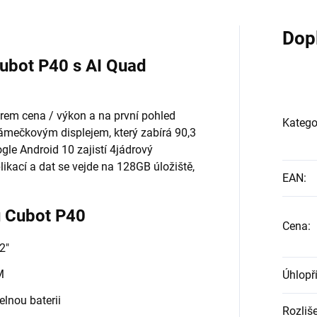
Dop
Cubot P40 s AI Quad
rem cena / výkon a na první pohled
Katego
ámečkovým displejem, který zabírá 90,3
gle Android 10 zajistí 4jádrový
kací a dat se vejde na 128GB úložiště,
EAN
:
nu Cubot P40
Cena
:
2"
M
Úhlopř
lnou baterii
Rozliše