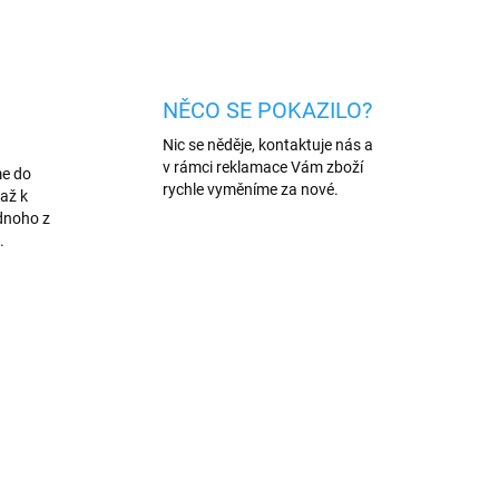
ZEPTAT SE
HLÍDAT
NĚCO SE POKAZILO?
Nic se něděje, kontaktuje nás a
v rámci reklamace Vám zboží
me do
rychle vyměníme za nové.
až k
dnoho z
.
NOVINKA
/RUZ
941