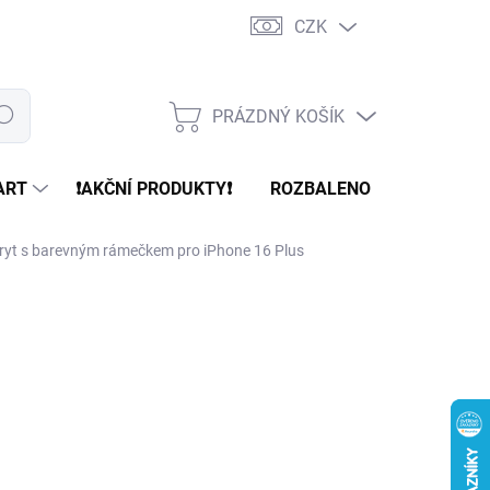
CZK
PRÁZDNÝ KOŠÍK
edat
NÁKUPNÍ
KOŠÍK
ART
❗️AKČNÍ PRODUKTY❗️
ROZBALENO
REFURBR
ryt s barevným rámečkem pro iPhone 16 Plus