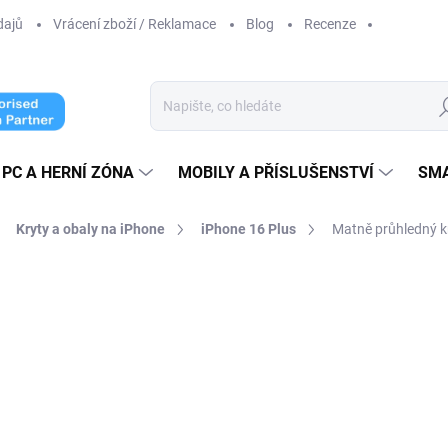
dajů
Vrácení zboží / Reklamace
Blog
Recenze
Hl
PC A HERNÍ ZÓNA
MOBILY A PŘÍSLUŠENSTVÍ
SM
Kryty a obaly na iPhone
iPhone 16 Plus
Matně průhledný k
ní
239 Kč
197,52 Kč
bez DPH
Měrná
ZVOLTE VARIANTU