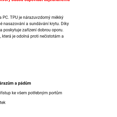
 a PC. TPU je nárazuvzdorný měkký
dné nasazování a sundávání krytu. Díky
 a poskytuje zařízení dobrou oporu.
terá je odolná proti nečistotám a
 nárazům a pádům
přístup ke všem potřebným portům
tek