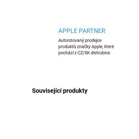
APPLE PARTNER
Autorizovaný prodejce
produktů značky Apple, které
pochází z CZ/SK distrubice.
Související produkty
AKCE
AKCE
905
VÍCE B