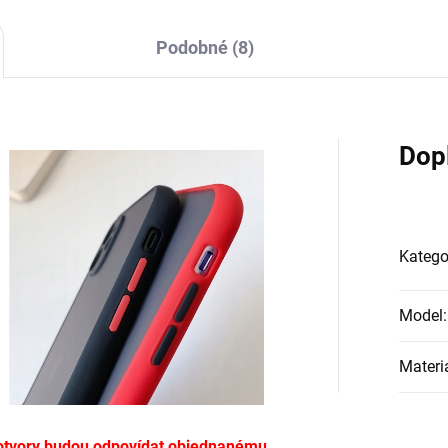
Podobné (8)
Dop
Katego
Model
:
Materi
ě, otvory budou odpovídat objednanému