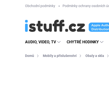
Přejít
Obchodní podmínky
Podmínky ochrany osobních ú
na
obsah
AUDIO, VIDEO, TV
CHYTRÉ HODINKY
Domů
Mobily a příslušenství
Obaly a skla
1 hodnocení
Podrobnosti hodnoce
NOVINKA
TIP
VÍCE BAREV