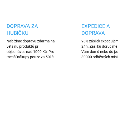
Uložit
DOPRAVA ZA
EXPEDICE A
HUBIČKU
DOPRAVA
Nabízíme dopravu zdarma na
98% zásilek expeduje
většinu produktů při
24h. Zásilku doručíme 
objednávce nad 1000 Kč. Pro
Vám domů nebo do je
menší nákupy pouze za 50kč.
30000 odběrných míst
VÍCE BAREV
5432/BIL
8481
AREV