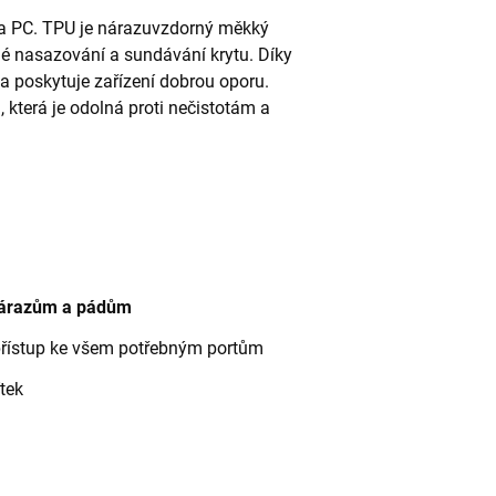
 a PC. TPU je nárazuvzdorný měkký
dné nasazování a sundávání krytu. Díky
 a poskytuje zařízení dobrou oporu.
terá je odolná proti nečistotám a
 nárazům a pádům
přístup ke všem potřebným portům
tek