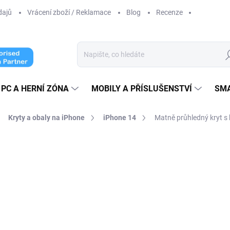
dajů
Vrácení zboží / Reklamace
Blog
Recenze
Hl
PC A HERNÍ ZÓNA
MOBILY A PŘÍSLUŠENSTVÍ
SM
Kryty a obaly na iPhone
iPhone 14
Matně průhledný kryt 
ní
239 Kč
197,52 Kč bez DPH
Měrná
ZVOLTE VARIANTU