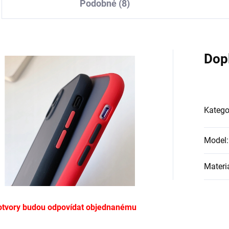
Podobné (8)
Dop
Katego
Model
:
Materi
ě, otvory budou odpovídat objednanému