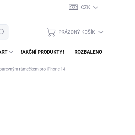
CZK
PRÁZDNÝ KOŠÍK
edat
NÁKUPNÍ
KOŠÍK
ART
❗️AKČNÍ PRODUKTY❗️
ROZBALENO
REFURBR
s barevným rámečkem pro iPhone 14