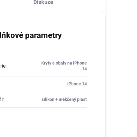
Diskuze
lňkové parametry
Kryty a obaly na iPhone
rie
:
14
iPhone 14
ál
:
silikon + měkčený plast