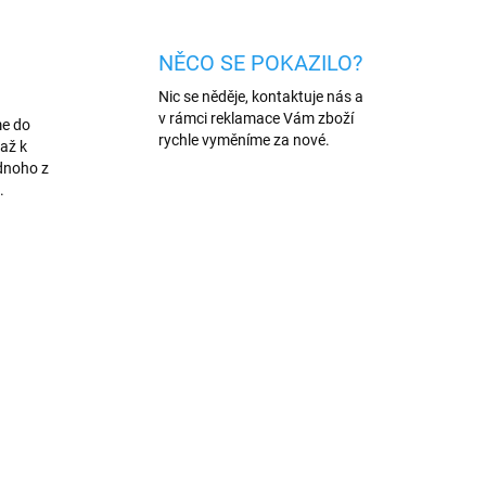
NĚCO SE POKAZILO?
Nic se něděje, kontaktuje nás a
v rámci reklamace Vám zboží
me do
rychle vyměníme za nové.
až k
dnoho z
.
4 + 1
/BIL
3969/IPH