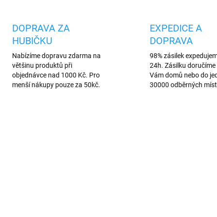
DOPRAVA ZA
EXPEDICE A
HUBIČKU
DOPRAVA
Nabízíme dopravu zdarma na
98% zásilek expeduje
většinu produktů při
24h. Zásilku doručíme 
objednávce nad 1000 Kč. Pro
Vám domů nebo do je
menší nákupy pouze za 50kč.
30000 odběrných míst
AKCE
126
5432
VÍCE BAREV