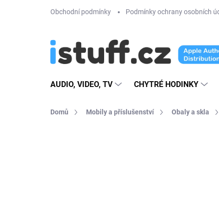
Přejít
Obchodní podmínky
Podmínky ochrany osobních ú
na
obsah
AUDIO, VIDEO, TV
CHYTRÉ HODINKY
Domů
Mobily a příslušenství
Obaly a skla
5 hodnocení
Podrobnosti hodnoce
TIP
VÍCE BAREV