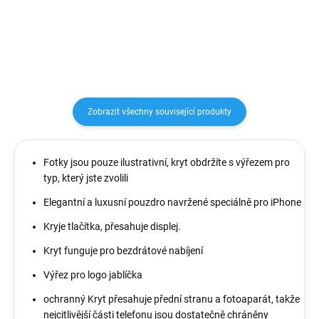
0,3 mm. Zesílené rohy absorbují
chrání místo okolo čoček a hrany
sílu nárazu během pádu a tím
Vašeho telefonu. Na zadní straně
zaručeně ochrání Váš...
obalu se nově...
Zobrazit všechny související produkty
Fotky jsou pouze ilustrativní, kryt obdržíte s výřezem pro
typ, který jste zvolili
Elegantní a luxusní pouzdro navržené speciálně pro iPhone
Kryje tlačítka, přesahuje displej.
Kryt funguje pro bezdrátové nabíjení
Výřez pro logo jablíčka
ochranný Kryt přesahuje přední stranu a fotoaparát, takže
nejcitlivější části telefonu jsou dostatečně chráněny