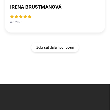
IRENA BRUSTMANOVÁ
4.8.2026
Zobrazit další hodnocení
Z
á
p
a
t