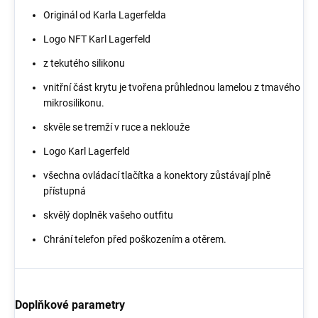
Originál od Karla Lagerfelda
Logo NFT Karl Lagerfeld
z tekutého silikonu
vnitřní část krytu je tvořena průhlednou lamelou z tmavého
mikrosilikonu.
skvěle se tremží v ruce a neklouže
Logo Karl Lagerfeld
všechna ovládací tlačítka a konektory zůstávají plně
přístupná
skvělý doplněk vašeho outfitu
Chrání telefon před poškozením a otěrem.
Doplňkové parametry