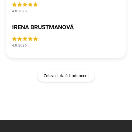
4.8.2026
IRENA BRUSTMANOVÁ
4.8.2026
Zobrazit další hodnocení
Z
á