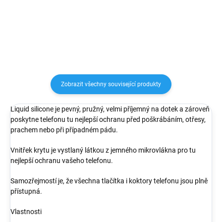
chrání telefon před pádem,
má otvor pro vložení platební
poškrábáním nebo nečistotami....
karty nebo jiných dokladů. Okolí
fotoaparátu je...
Zobrazit všechny související produkty
Liquid silicone je pevný, pružný, velmi příjemný na dotek a zároveň
poskytne telefonu tu nejlepší ochranu před poškrábáním, otřesy,
prachem nebo při případném pádu.
Vnitřek krytu je vystlaný látkou z jemného mikrovlákna pro tu
nejlepší ochranu vašeho telefonu.
Samozřejmostí je, že všechna tlačítka i koktory telefonu jsou plně
přístupná.
Vlastnosti