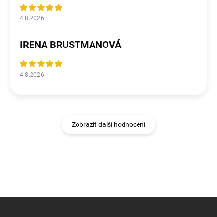
4.8.2026
IRENA BRUSTMANOVÁ
4.8.2026
Zobrazit další hodnocení
Z
á