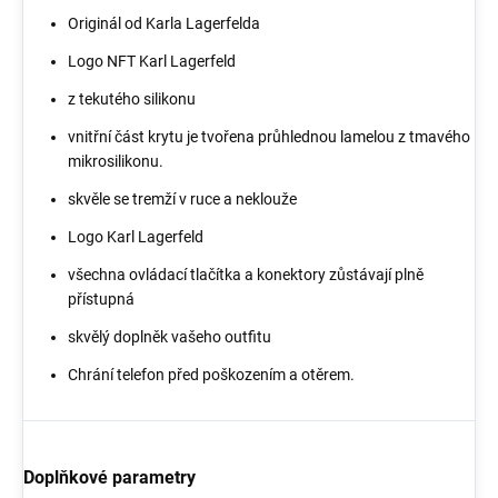
Originál od Karla Lagerfelda
Logo NFT Karl Lagerfeld
z tekutého silikonu
vnitřní část krytu je tvořena průhlednou lamelou z tmavého
mikrosilikonu.
skvěle se tremží v ruce a neklouže
Logo Karl Lagerfeld
všechna ovládací tlačítka a konektory zůstávají plně
přístupná
skvělý doplněk vašeho outfitu
Chrání telefon před poškozením a otěrem.
Doplňkové parametry