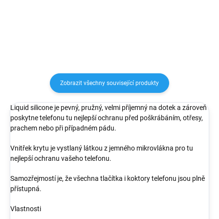
poškrábáním a každodenním
karty nebo jiných dokladů. Okolí
opotřebením.
fotoaparátu je...
Zobrazit všechny související produkty
Liquid silicone je pevný, pružný, velmi příjemný na dotek a zároveň
poskytne telefonu tu nejlepší ochranu před poškrábáním, otřesy,
prachem nebo při případném pádu.
Vnitřek krytu je vystlaný látkou z jemného mikrovlákna pro tu
nejlepší ochranu vašeho telefonu.
Samozřejmostí je, že všechna tlačítka i koktory telefonu jsou plně
přístupná.
Vlastnosti