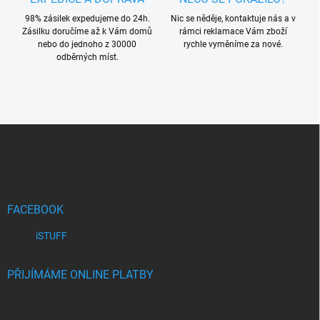
98% zásilek expedujeme do 24h.
Nic se něděje, kontaktuje nás a v
Zásilku doručíme až k Vám domů
rámci reklamace Vám zboží
nebo do jednoho z 30000
rychle vyměníme za nové.
odběrných míst.
Z
á
p
a
t
í
FACEBOOK
iSTUFF
PŘIJÍMÁME ONLINE PLATBY