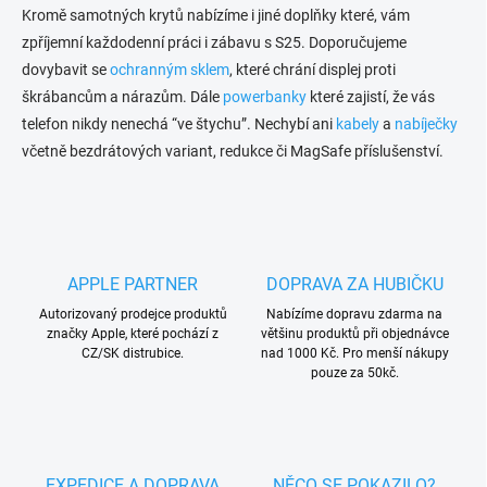
Kromě samotných krytů nabízíme i jiné doplňky které, vám
zpříjemní každodenní práci i zábavu s S25. Doporučujeme
dovybavit se
ochranným sklem
, které chrání displej proti
škrábancům a nárazům. Dále
powerbanky
které zajistí, že vás
telefon nikdy nenechá “ve štychu”. Nechybí ani
kabely
a
nabíječky
včetně bezdrátových variant, redukce či MagSafe příslušenství.
APPLE PARTNER
DOPRAVA ZA HUBIČKU
Autorizovaný prodejce produktů
Nabízíme dopravu zdarma na
značky Apple, které pochází z
většinu produktů při objednávce
CZ/SK distrubice.
nad 1000 Kč. Pro menší nákupy
pouze za 50kč.
EXPEDICE A DOPRAVA
NĚCO SE POKAZILO?