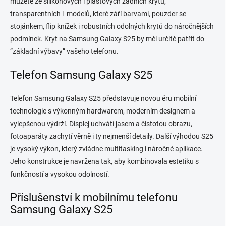
p
můžete ze silikonových i plastových zadních krytů,
i
transparentních i modelů, které září barvami, pouzder se
s
stojánkem, flip knížek i robustních odolných krytů do náročnějších
u
podmínek. Kryt na Samsung Galaxy S25 by měl určitě patřit do
“základní výbavy” vašeho telefonu.
Telefon Samsung Galaxy S25
Telefon Samsung Galaxy S25 představuje novou éru mobilní
technologie s výkonným hardwarem, moderním designem a
vylepšenou výdrží. Displej uchvátí jasem a čistotou obrazu,
fotoaparáty zachytí věrně i ty nejmenší detaily. Další výhodou S25
je vysoký výkon, který zvládne multitasking i náročné aplikace.
Jeho konstrukce je navržena tak, aby kombinovala estetiku s
funkčností a vysokou odolností.
Příslušenství k mobilnímu telefonu
Samsung Galaxy S25