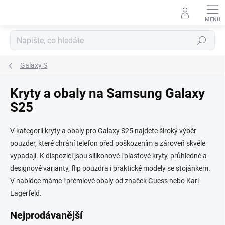
Přejít
na
obsah
Hledat
Galaxy S
Kryty a obaly na Samsung Galaxy
S25
V kategorii kryty a obaly pro Galaxy S25 najdete široký výběr
pouzder, které chrání telefon před poškozením a zároveň skvěle
vypadají. K dispozici jsou silikonové i plastové kryty, průhledné a
designové varianty, flip pouzdra i praktické modely se stojánkem.
V nabídce máme i prémiové obaly od značek Guess nebo Karl
Lagerfeld.
Nejprodávanější