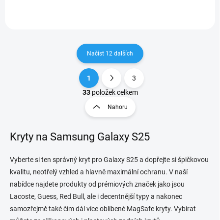
vojenskou certifikací ochrany
vpadne, díky čemuž je
proti pádům a...
dokonale. S tímto obalem...
Načíst 12 dalších
1
3
O
S
v
t
33
položek celkem
l
r
Nahoru
á
á
d
n
a
Kryty na Samsung Galaxy S25
k
c
o
í
p
v
Vyberte si ten správný kryt pro Galaxy S25 a dopřejte si špičkovou
r
á
kvalitu, neotřelý vzhled a hlavně maximální ochranu. V naší
v
n
k
nabídce najdete produkty od prémiových značek jako jsou
í
y
Lacoste, Guess, Red Bull, ale i decentnější typy a nakonec
v
samozřejmě také čím dál více oblíbené MagSafe kryty. Vybírat
ý