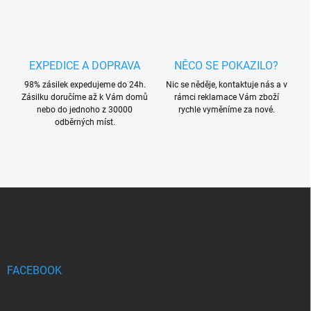
EXPEDICE A DOPRAVA
NĚCO SE POKAZILO?
98% zásilek expedujeme do 24h.
Nic se něděje, kontaktuje nás a v
Zásilku doručíme až k Vám domů
rámci reklamace Vám zboží
nebo do jednoho z 30000
rychle vyměníme za nové.
odběrných míst.
Z
á
p
a
t
í
FACEBOOK