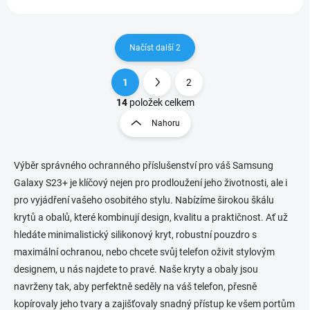
Načíst další 2
1
2
O
S
v
t
14
položek celkem
l
r
Nahoru
á
á
d
n
a
k
c
Výběr správného ochranného příslušenství pro váš Samsung
o
í
Galaxy S23+ je klíčový nejen pro prodloužení jeho životnosti, ale i
p
v
pro vyjádření vašeho osobitého stylu. Nabízíme širokou škálu
r
á
krytů a obalů, které kombinují design, kvalitu a praktičnost. Ať už
v
n
k
hledáte minimalistický silikonový kryt, robustní pouzdro s
í
y
maximální ochranou, nebo chcete svůj telefon oživit stylovým
v
designem, u nás najdete to pravé. Naše kryty a obaly jsou
ý
p
navrženy tak, aby perfektně seděly na váš telefon, přesně
i
kopírovaly jeho tvary a zajišťovaly snadný přístup ke všem portům