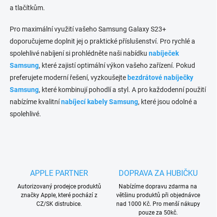
s
a tlačítkům.
u
Pro maximální využití vašeho Samsung Galaxy S23+
doporučujeme doplnit jej o praktické příslušenství. Pro rychlé a
spolehlivé nabíjení si prohlédněte naši nabídku
nabíječek
Samsung
, které zajistí optimální výkon vašeho zařízení. Pokud
preferujete moderní řešení, vyzkoušejte
bezdrátové nabíječky
Samsung
, které kombinují pohodlí a styl. A pro každodenní použití
nabízíme kvalitní
nabíjecí kabely Samsung
, které jsou odolné a
spolehlivé.
APPLE PARTNER
DOPRAVA ZA HUBIČKU
Autorizovaný prodejce produktů
Nabízíme dopravu zdarma na
značky Apple, které pochází z
většinu produktů při objednávce
CZ/SK distrubice.
nad 1000 Kč. Pro menší nákupy
pouze za 50kč.