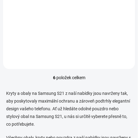
Detail
Detail
Dokonalá ochrana
telefonu. Obal v extrémních
Flexibilní silikonové ochranné
podmínkách, chrání záda,
pouzdro, určeno pro mobilní
boky a lcd displej.
telefony značky Samsung,
zachovává přístup ke všem
ovládacím prvkům.
6
položek celkem
O
v
l
Kryty a obaly na Samsung S21 z naší nabídky jsou navrženy tak,
á
aby poskytovaly maximální ochranu a zároveň podtrhly elegantní
d
design vašeho telefonu. Ať už hledáte odolné pouzdro nebo
a
c
stylový obal na Samsung S21, u nás si určitě vyberete přesně to,
í
co potřebujete.
p
r
Všechny obaly, kryty nebo pouzdra z naší nabídky jsou navrženy s