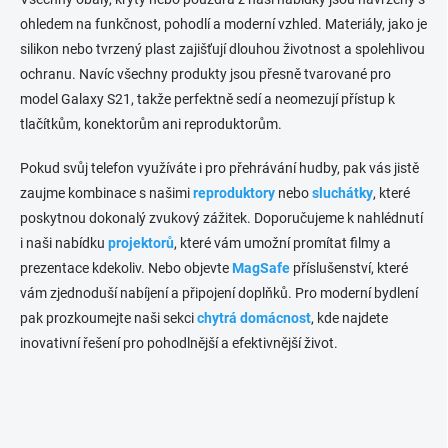
v
k
ohledem na funkčnost, pohodlí a moderní vzhled. Materiály, jako je
y
silikon nebo tvrzený plast zajišťují dlouhou životnost a spolehlivou
v
ochranu. Navíc všechny produkty jsou přesně tvarované pro
ý
p
model Galaxy S21, takže perfektně sedí a neomezují přístup k
i
tlačítkům, konektorům ani reproduktorům.
s
u
Pokud svůj telefon využíváte i pro přehrávání hudby, pak vás jistě
zaujme kombinace s našimi
reproduktory
nebo
sluchátky
, které
poskytnou dokonalý zvukový zážitek. Doporučujeme k nahlédnutí
i naši nabídku
projektorů
, které vám umožní promítat filmy a
prezentace kdekoliv. Nebo objevte
MagSafe
příslušenství, které
vám zjednoduší nabíjení a připojení doplňků. Pro moderní bydlení
pak prozkoumejte naši sekci
chytrá domácnost
, kde najdete
inovativní řešení pro pohodlnější a efektivnější život.