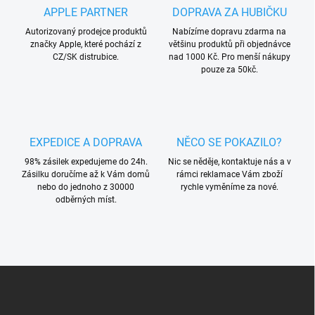
APPLE PARTNER
DOPRAVA ZA HUBIČKU
Autorizovaný prodejce produktů
Nabízíme dopravu zdarma na
značky Apple, které pochází z
většinu produktů při objednávce
CZ/SK distrubice.
nad 1000 Kč. Pro menší nákupy
pouze za 50kč.
EXPEDICE A DOPRAVA
NĚCO SE POKAZILO?
98% zásilek expedujeme do 24h.
Nic se něděje, kontaktuje nás a v
Zásilku doručíme až k Vám domů
rámci reklamace Vám zboží
nebo do jednoho z 30000
rychle vyměníme za nové.
odběrných míst.
Z
á
p