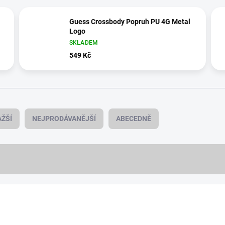
Guess Crossbody Popruh PU 4G Metal
Logo
SKLADEM
549 Kč
ŽŠÍ
NEJPRODÁVANĚJŠÍ
ABECEDNĚ
PREMIUM QUALITY
978/987