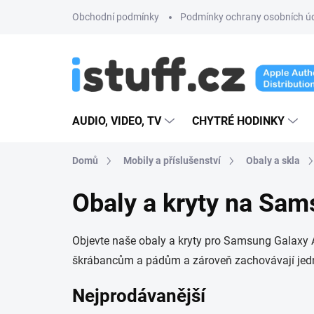
Přejít
Obchodní podmínky
Podmínky ochrany osobních ú
na
obsah
AUDIO, VIDEO, TV
CHYTRÉ HODINKY
Domů
Mobily a příslušenství
Obaly a skla
Obaly a kryty na Sa
Objevte naše obaly a kryty pro Samsung Galaxy A
škrábancům a pádům a zároveň zachovávají jedn
Nejprodávanější