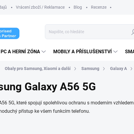
dajů
Vrácení zboží / Reklamace
Blog
Recenze
Hl
PC A HERNÍ ZÓNA
MOBILY A PŘÍSLUŠENSTVÍ
SM
Obaly pro Samsung, Xiaomi a další
Samsung
Galaxy A
msung Galaxy A56 5G
56 5G, které spojují spolehlivou ochranu s moderním vzhledem.
oduchý přístup ke všem funkcím telefonu.