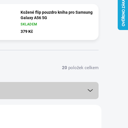
Kožené flip pouzdro kniha pro Samsung
Galaxy A56 5G
SKLADEM
379 Kč
20
položek celkem
AKCE
18380/ZEL
VÍCE BAREV