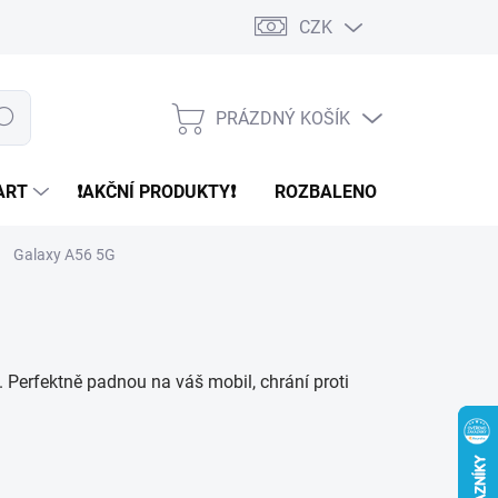
CZK
PRÁZDNÝ KOŠÍK
edat
NÁKUPNÍ
KOŠÍK
ART
❗️AKČNÍ PRODUKTY❗️
ROZBALENO
REFURBR
Galaxy A56 5G
 Perfektně padnou na váš mobil, chrání proti