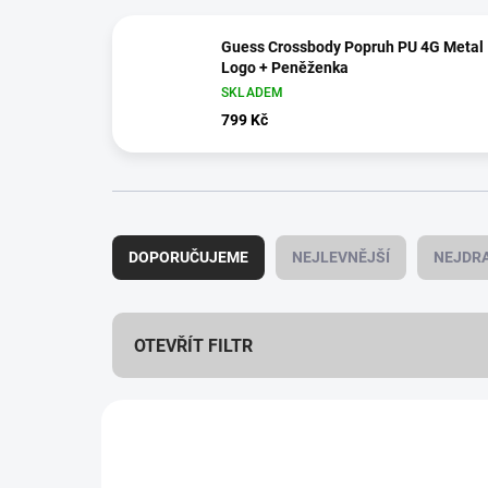
Guess Crossbody Popruh PU 4G Metal
Logo + Peněženka
SKLADEM
799 Kč
Ř
a
DOPORUČUJEME
NEJLEVNĚJŠÍ
NEJDRA
z
e
n
í
OTEVŘÍT FILTR
p
r
V
o
ý
NOVINKA
d
19298/HN
p
u
VÍCE BAREV
i