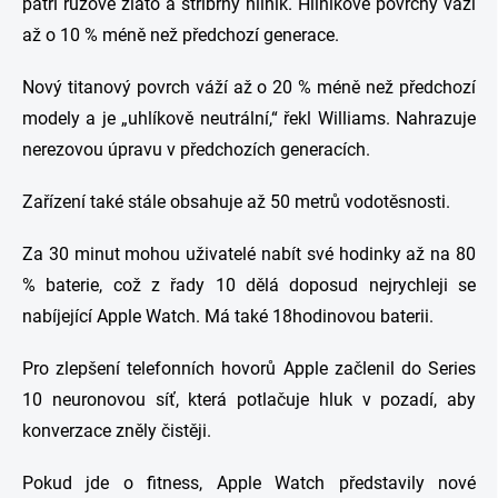
patří růžové zlato a stříbrný hliník. Hliníkové povrchy váží
až o 10 % méně než předchozí generace.
Nový titanový povrch váží až o 20 % méně než předchozí
modely a je „uhlíkově neutrální,“ řekl Williams. Nahrazuje
nerezovou úpravu v předchozích generacích.
Zařízení také stále obsahuje až 50 metrů vodotěsnosti.
Za 30 minut mohou uživatelé nabít své hodinky až na 80
% baterie, což z řady 10 dělá doposud nejrychleji se
nabíjející Apple Watch. Má také 18hodinovou baterii.
Pro zlepšení telefonních hovorů Apple začlenil do Series
10 neuronovou síť, která potlačuje hluk v pozadí, aby
konverzace zněly čistěji.
Pokud jde o fitness, Apple Watch představily nové