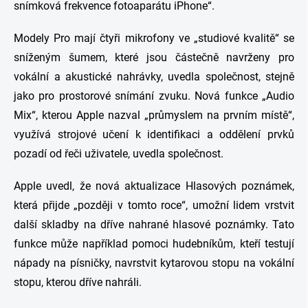
snímková frekvence fotoaparátu iPhone“.
Modely Pro mají čtyři mikrofony ve „studiové kvalitě“ se
sníženým šumem, které jsou částečně navrženy pro
vokální a akustické nahrávky, uvedla společnost, stejně
jako pro prostorové snímání zvuku. Nová funkce „Audio
Mix“, kterou Apple nazval „průmyslem na prvním místě“,
využívá strojové učení k identifikaci a oddělení prvků
pozadí od řeči uživatele, uvedla společnost.
Apple uvedl, že nová aktualizace Hlasových poznámek,
která přijde „později v tomto roce“, umožní lidem vrstvit
další skladby na dříve nahrané hlasové poznámky. Tato
funkce může například pomoci hudebníkům, kteří testují
nápady na písničky, navrstvit kytarovou stopu na vokální
stopu, kterou dříve nahráli.