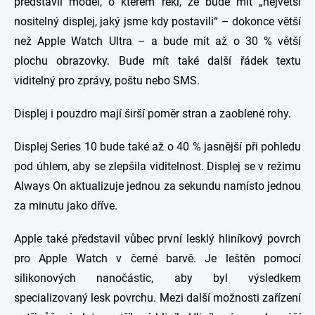
představil model, o kterém řekl, že bude mít „největší
nositelný displej, jaký jsme kdy postavili“ – dokonce větší
než Apple Watch Ultra – a bude mít až o 30 % větší
plochu obrazovky. Bude mít také další řádek textu
viditelný pro zprávy, poštu nebo SMS.
Displej i pouzdro mají širší poměr stran a zaoblené rohy.
Displej Series 10 bude také až o 40 % jasnější při pohledu
pod úhlem, aby se zlepšila viditelnost. Displej se v režimu
Always On aktualizuje jednou za sekundu namísto jednou
za minutu jako dříve.
Apple také představil vůbec první lesklý hliníkový povrch
pro Apple Watch v černé barvě. Je leštěn pomocí
silikonových nanočástic, aby byl výsledkem
specializovaný lesk povrchu. Mezi další možnosti zařízení