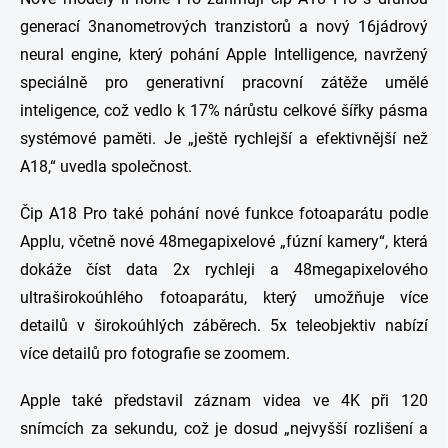
generací 3nanometrových tranzistorů a nový 16jádrový
neural engine, který pohání Apple Intelligence, navržený
speciálně pro generativní pracovní zátěže umělé
inteligence, což vedlo k 17% nárůstu celkové šířky pásma
systémové paměti. Je „ještě rychlejší a efektivnější než
A18,“ uvedla společnost.
Čip A18 Pro také pohání nové funkce fotoaparátu podle
Applu, včetně nové 48megapixelové „fúzní kamery“, která
dokáže číst data 2x rychleji a 48megapixelového
ultraširokoúhlého fotoaparátu, který umožňuje více
detailů v širokoúhlých záběrech. 5x teleobjektiv nabízí
více detailů pro fotografie se zoomem.
Apple také představil záznam videa ve 4K při 120
snímcích za sekundu, což je dosud „nejvyšší rozlišení a