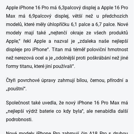
Apple iPhone 16 Pro má 6,3palcový displej a Apple 16 Pro
Max má 6,9palcový displej, větší než u předchozích
modelů, které měly úhlopříčku 6,1 palce a 6,7 ​​palce. Nové
modely mají také „nejtenčí okraje ze všech produktů
Apple,“ řekl Apple a nazval je „zdaleka naše nejlepší
displeje pro iPhone“. Titan má téměř poloviční hmotnost
než nerezová ocel a je „odolnější proti poškrábání než jiné
formy titanu, které jiní používali“.
Čtyři povrchové úpravy zahrnují bílou, černou, přírodní a
„pouštní“.
Společnost také uvedla, že nový iPhone 16 Pro Max má
„nejlepší výdrž baterie co kdy byla“, ale nenabídla další
podrobnosti.
Nové modely iPhone Pro zahrnují čip A18 Pro s druhou