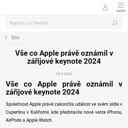
Přejít
na
obsah
Hledat
Blog
Vše co Apple právě oznámil v
zářijové keynote 2024
10.9.2024
Vše co Apple právě oznámil v
zářijové keynote 2024
Společnost Apple právě zakončila událost ve svém sídle v
Cupertinu v Kalifornii, kde představila nové verze iPhonu,
AirPods a Apple Watch.