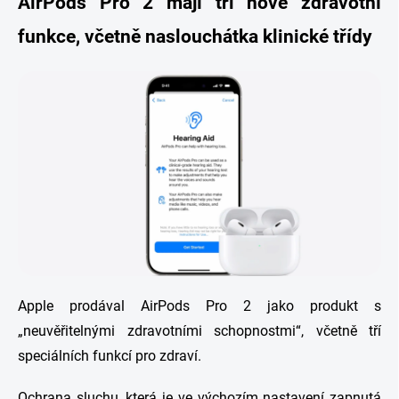
AirPods Pro 2 mají tři nové zdravotní
funkce, včetně naslouchátka klinické třídy
Apple prodával AirPods Pro 2 jako produkt s
„neuvěřitelnými zdravotními schopnostmi“, včetně tří
speciálních funkcí pro zdraví.
Ochrana sluchu, která je ve výchozím nastavení zapnutá