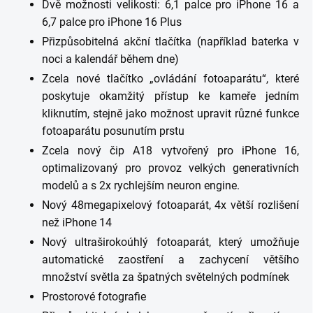
Dvě možnosti velikosti: 6,1 palce pro iPhone 16 a
6,7 ​​palce pro iPhone 16 Plus
Přizpůsobitelná akční tlačítka (například baterka v
noci a kalendář během dne)
Zcela nové tlačítko „ovládání fotoaparátu“, které
poskytuje okamžitý přístup ke kameře jedním
kliknutím, stejně jako možnost upravit různé funkce
fotoaparátu posunutím prstu
Zcela nový čip A18 vytvořený pro iPhone 16,
optimalizovaný pro provoz velkých generativních
modelů a s 2x rychlejším neuron engine.
Nový 48megapixelový fotoaparát, 4x větší rozlišení
než iPhone 14
Nový ultraširokoúhlý fotoaparát, který umožňuje
automatické zaostření a zachycení většího
množství světla za špatných světelných podmínek
Prostorové fotografie