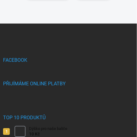
Z
á
p
a
t
í
FACEBOOK
PŘIJÍMÁME ONLINE PLATBY
TOP 10 PRODUKTŮ
Dýško pro naše baliče
10 Kč