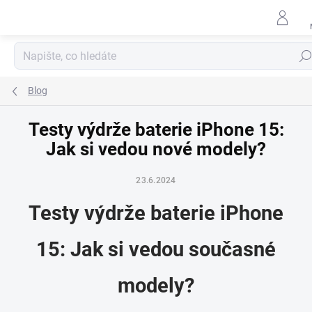
Přejít
na
obsah
Hled
Blog
Testy výdrže baterie iPhone 15:
Jak si vedou nové modely?
23.6.2024
Testy výdrže baterie iPhone
15: Jak si vedou současné
modely?