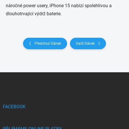
náročné power usery, iPhone 15 nabízí spolehlivou a
dlouhotrvající výdrž baterie.
Předchozí článek
Další článek
Z
á
p
a
t
í
FACEBOOK
PŘIJÍMÁME ONLINE PLATBY