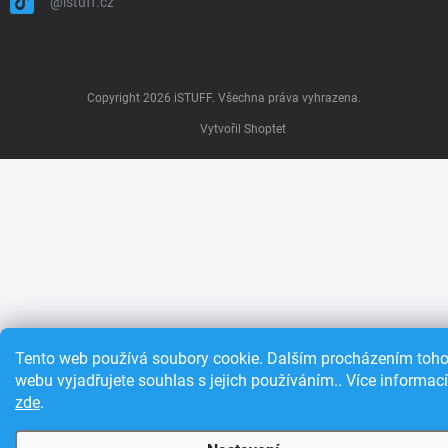
@istuff.cz
Copyright 2026
iSTUFF
. Všechna práva vyhrazena.
Vytvořil Shoptet
Tento web používá soubory cookie. Dalším procházením toho
webu vyjadřujete souhlas s jejich používáním.. Více informací
zde
.