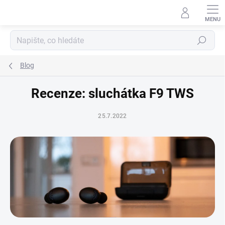
Přejít
na
obsah
Hledat
Blog
Recenze: sluchátka F9 TWS
25.7.2022