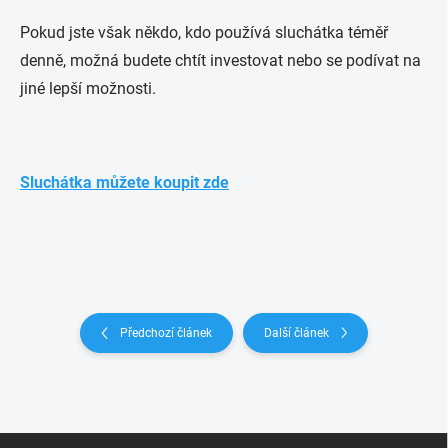
Pokud jste však někdo, kdo používá sluchátka téměř
denně, možná budete chtít investovat nebo se podívat na
jiné lepší možnosti.
Sluchátka můžete koupit zde
Předchozí článek
Další článek
Z