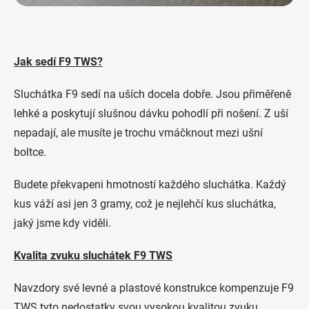
Jak sedí F9 TWS?
Sluchátka F9 sedí na uších docela dobře. Jsou přiměřeně
lehké a poskytují slušnou dávku pohodlí při nošení. Z uší
nepadají, ale musíte je trochu vmáčknout mezi ušní
boltce.
Budete překvapeni hmotností každého sluchátka. Každý
kus váží asi jen 3 gramy, což je nejlehčí kus sluchátka,
jaký jsme kdy viděli.
Kvalita zvuku sluchátek F9 TWS
Navzdory své levné a plastové konstrukce kompenzuje F9
TWS tyto nedostatky svou vysokou kvalitou zvuku.