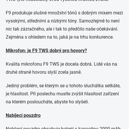
F9 produkuje slušné množství tónů s dobrým mixem mezi
vysokými, středními a nízkými tóny. Samozřejmě to není
nic tak zázračného, ​​ale i tak to předčilo naše očekávání.
Zejména s ohledem na to, jaká je na trhu konkurence.
Mikrofon: je F9 TWS dobrý pro hovory?
Kvalita mikrofonu F9 TWS je docela dobrá. Lidé vás na
druhé straně hovoru slyší zcela jasně.
Jediný problém, se kterým se u tohoto sluchátka setkáte,
je hlasitost. Při poslechu musíte zvýšit hlasitost zařízení
na kterém posloucháte, abyste ho slyšeli.
Nabíjecí pouzdro
Nabíjecí pouzdro obsahuje baterii s kapacitou 2000 mAh.