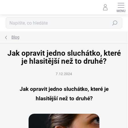
Přejít
na
obsah
Hledat
Blog
Jak opravit jedno sluchátko, které
je hlasitější než to druhé?
7.12.2024
Jak opravit jedno sluchátko, které je
hlasitější než to druhé?