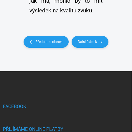
jak má, mohlo by to mít
výsledek na kvalitu zvuku.
Předchozí článek
Další článek
Z
á
p
a
t
í
FACEBOOK
PŘIJÍMÁME ONLINE PLATBY