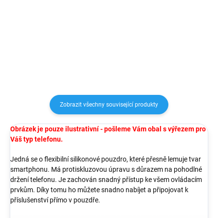
materiálů (TPU), které dokonale
chrání telefon před pádem,
chrání telefon před pádem,
poškrábáním nebo nečistotami.
poškrábáním nebo nečistotami.
Speciální struktura uvnitř
Speciální struktura uvnitř
pouzdra pomáhá rozptylovat...
pouzdra pomáhá rozptylovat...
Zobrazit všechny související produkty
Obrázek je pouze ilustrativní - pošleme Vám obal s výřezem pro
Váš typ telefonu.
Jedná se o flexibilní silikonové pouzdro, které přesně lemuje tvar
smartphonu. Má protiskluzovou úpravu s důrazem na pohodlné
držení telefonu. Je zachován snadný přístup ke všem ovládacím
prvkům. Díky tomu ho můžete snadno nabíjet a připojovat k
příslušenství přímo v pouzdře.