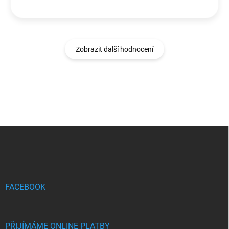
Zobrazit další hodnocení
Z
á
p
a
t
í
FACEBOOK
PŘIJÍMÁME ONLINE PLATBY