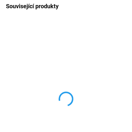
Související produkty
TIP
TIP
SKLADEM
SKLADEM
Silikonový obal pro
Silikonový obal pro
iPhone 11 PRO Chelsea
iPhone 11 PRO FC
FC
Barcelona
339 Kč
299 Kč
280,17 Kč bez DPH
247,11 Kč bez DPH
Do košíku
Do košíku
Vyrobeno z vysoce kvalitních
Vyrobeno z vysoce kvalitních
materiálů (TPU), které dokonale