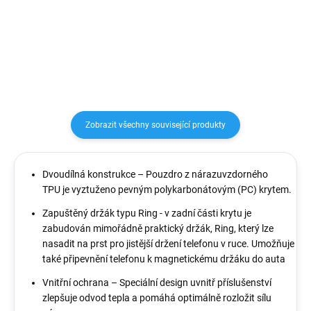
zachovává přístup ke všem
průhledného silikonu o tloušťce
ovládacím prvkům.
0,3 mm. Zesílené rohy absorbují
sílu nárazu během pádu a tím
zaručeně ochrání Váš...
Zobrazit všechny související produkty
Dvoudílná konstrukce
– Pouzdro z
nárazuvzdorného
TPU
je vyztuženo
pevným polykarbonátovým (PC) krytem
.
Zapuštěný držák typu Ring - v zadní části krytu je
zabudován mimořádně praktický držák, Ring, který lze
nasadit na prst pro jistější držení telefonu v ruce. Umožňuje
také připevnění telefonu k magnetickému držáku do auta
Vnitřní ochrana – Speciální design uvnitř příslušenství
zlepšuje odvod tepla a pomáhá optimálně rozložit sílu