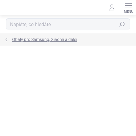
Přejít
na
obsah
Hledat
Obaly pro Samsung, Xiaomi a další
Neohodnoceno
Podrobnosti hodnocení
VÍCE BAREV