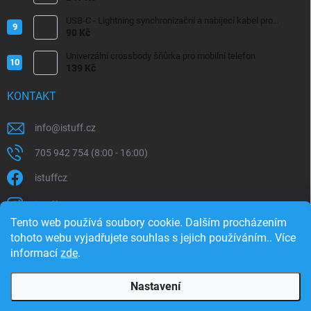
USB-C - Lightning synchronizační a nabíjecí kabel pro
iPhone/iPad 20W
90 Kč
Univerzální crossbody šňůrka pro mobilní telefon
139 Kč
KONTAKT
info
@
istuff.cz
705 942 754 (8:00 - 16:00)
istuffcz
istuffcz
Tento web používá soubory cookie. Dalším procházením
istuffcz
tohoto webu vyjadřujete souhlas s jejich používáním.. Více
informací
zde
.
@istuff.cz
Nastavení