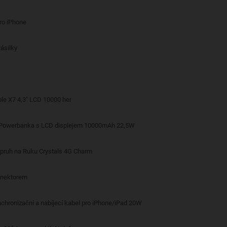
pro iPhone
ásilky
le X7 4,3" LCD 10000 her
 Powerbanka s LCD displejem 10000mAh 22,5W
opruh na Ruku Crystals 4G Charm
onektorem
nchronizační a nabíjecí kabel pro iPhone/iPad 20W