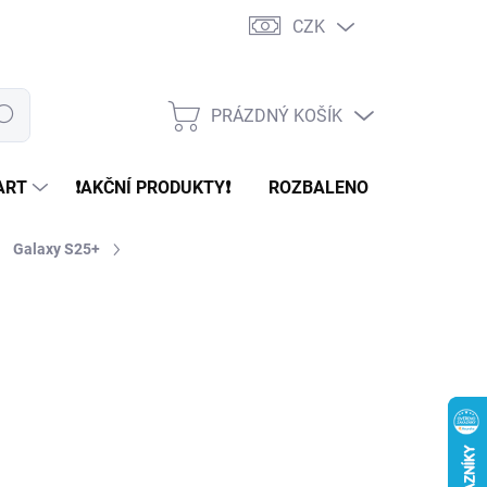
CZK
PRÁZDNÝ KOŠÍK
edat
NÁKUPNÍ
KOŠÍK
ART
❗️AKČNÍ PRODUKTY❗️
ROZBALENO
REFURBR
Galaxy S25+