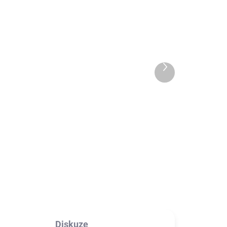
ADEM
HLAVNÍ SKLAD
io
Guess PU 4G Metal Logo
Zadní Kryt pro Samsung
BE
Galaxy S25+
Další
599 Kč
produkt
495,04 Kč bez DPH
Detail
ka
Prémiový ochranný kryt telefonu
z pružného PU materiálu s
kovovým logem Guess.
Diskuze