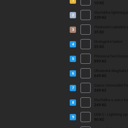
10 Kč
Sluchátka lightning 
239 Kč
Přednostní zabalení z
35 Kč
Ekologické balení
25 Kč
Přenosná herní konzo
999 Kč
Ultratenká MagSafe
649 Kč
Guess Univerzální P
349 Kč
Sluchátka s usb-c k
249 Kč
USB-C - Lightning sy
90 Kč