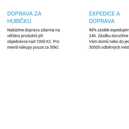
DOPRAVA ZA
EXPEDICE A
HUBIČKU
DOPRAVA
Nabízíme dopravu zdarma na
98% zásilek expeduje
většinu produktů při
24h. Zásilku doručíme 
objednávce nad 1000 Kč. Pro
Vám domů nebo do je
menší nákupy pouze za 50kč.
30000 odběrných míst
UM QUALITY
NOVINKA
957
PREMIUM QUALITY