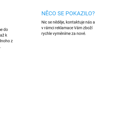
NĚCO SE POKAZILO?
Nic se něděje, kontaktuje nás a
v rámci reklamace Vám zboží
me do
rychle vyměníme za nové.
až k
dnoho z
.
NOVINKA
953
14195/HN
VÍCE BAREV
PREMIUM QUALITY