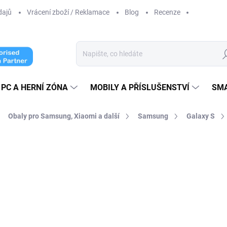
dajů
Vrácení zboží / Reklamace
Blog
Recenze
Hl
PC A HERNÍ ZÓNA
MOBILY A PŘÍSLUŠENSTVÍ
SM
Obaly pro Samsung, Xiaomi a další
Samsung
Galaxy S
ní
149 Kč
123,14 Kč bez DPH