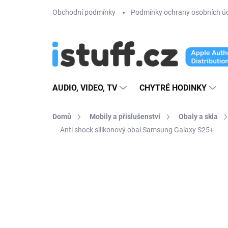
Přejít
Obchodní podmínky
Podmínky ochrany osobních ú
na
obsah
AUDIO, VIDEO, TV
CHYTRÉ HODINKY
Domů
Mobily a příslušenství
Obaly a skla
Anti shock silikonový obal Samsung Galaxy S25+
1 hodnocení
Podrobnosti hodnoce
NOVINKA
TIP