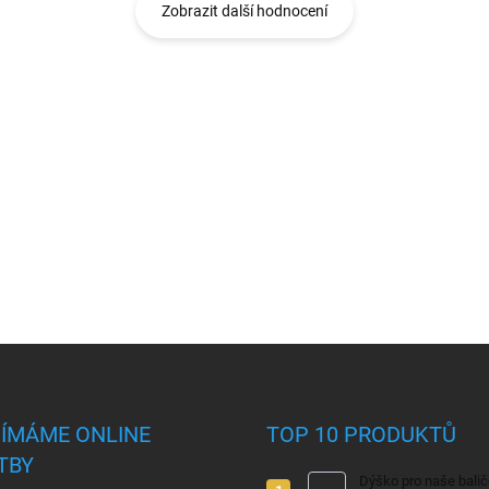
Zobrazit další hodnocení
JÍMÁME ONLINE
TOP 10 PRODUKTŮ
TBY
Dýško pro naše bali