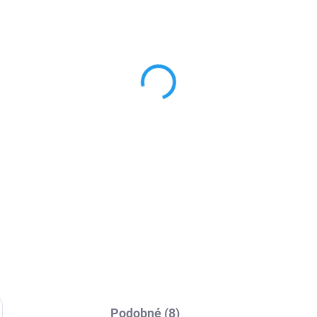
SKLADEM
SKL
msung 15W QI stanice
Originální Samsung Tr
bezdrátové nabíjení
Position Bezdrátová QI
Nabíječka EP-P6300T
499 Kč
1 090 Kč
38,84 Kč bez DPH
900,83 Kč bez DPH
Detail
Do košíku
inální bezdrátová nabíječka s
Samsung bezdrátová nabíječ
onem 15W pro rychlé nabíjení
pro nabíjení až tří zařízení.
ch zařízení.
Podobné (8)