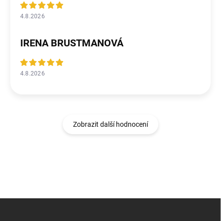
4.8.2026
IRENA BRUSTMANOVÁ
4.8.2026
Zobrazit další hodnocení
Z
á