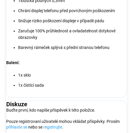
Tloušťka pouhých 0,3mm
Chrání displej telefonu před povrchovým poškozením
Snižuje riziko poškození displeje v případě pádu
Zaručuje 100% průhlednost a ovladatelnost dotykové
obrazovky
Barevný rámeček splývá s přední stranou telefonu
Balení:
1x sklo
1x čístící sada
Diskuze
Buďte první, kdo napíše příspěvek k této položce.
Pouze registrovaní uživatelé mohou vkládat příspěvky. Prosím
přihlaste se
nebo se
registrujte
.