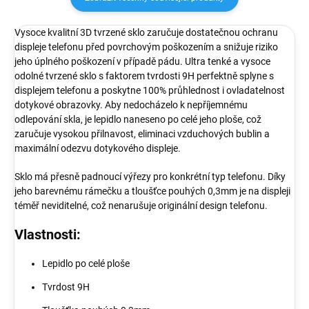
Vysoce kvalitní 3D tvrzené sklo zaručuje dostatečnou ochranu
displeje telefonu před povrchovým poškozením a snižuje riziko
jeho úplného poškození v případě pádu. Ultra tenké a vysoce
odolné tvrzené sklo s faktorem tvrdosti 9H perfektně splyne s
displejem telefonu a poskytne 100% průhlednost i ovladatelnost
dotykové obrazovky. Aby nedocházelo k nepříjemnému
odlepování skla, je lepidlo naneseno po celé jeho ploše, což
zaručuje vysokou přilnavost, eliminaci vzduchových bublin a
maximální odezvu dotykového displeje.
Sklo má přesně padnoucí výřezy pro konkrétní typ telefonu. Díky
jeho barevnému rámečku a tloušťce pouhých 0,3mm je na displeji
téměř neviditelné, což nenarušuje originální design telefonu.
Vlastnosti:
Lepidlo po celé ploše
Tvrdost 9H