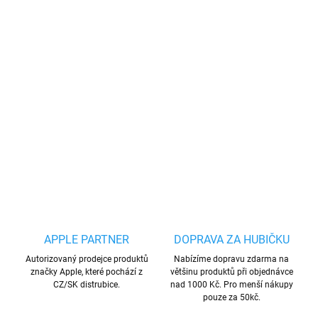
−
+
Přidat do košíku
Vysoce kvalitní 3D tvrzené bílé sklo na
iPhone,
které na rozdíl od
obyčejného tvrzeného skla chrání díky Váš iPhone až do okrajů.
Sklo nabízí také nejvyšší možnou tvrdost
DETAILNÍ INFORMACE
ZEPTAT SE
HLÍDAT
Uložit
APPLE PARTNER
DOPRAVA ZA HUBIČKU
Autorizovaný prodejce produktů
Nabízíme dopravu zdarma na
značky Apple, které pochází z
většinu produktů při objednávce
CZ/SK distrubice.
nad 1000 Kč. Pro menší nákupy
pouze za 50kč.