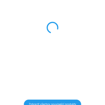
SKLADEM
SKLADEM
Zadní tvrzené sklo pro
Anti shock ultratenký
iPhone 8/SE2/SE3
silikonový obal iPhone
7/8 plus
190 Kč
99 Kč
157,02 Kč bez DPH
81,82 Kč bez DPH
Detail
Detail
Perfektní ochrana pro skleněná
záda Vašeho telefonu a zároveň
Anti Shock pouzdro na telefon je
zachování krásného vzhledu
vyrobeno z pružného, ​​
Vašeho iPhonu bez ošklivých
průhledného silikonu o tloušťce
krytů.
0,3 mm. Zesílené rohy absorbují
sílu nárazu během pádu a tím
zaručeně ochrání Váš...
Zobrazit všechny související produkty