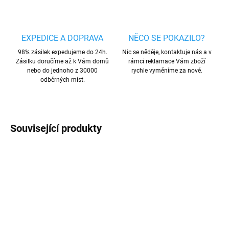
EXPEDICE A DOPRAVA
NĚCO SE POKAZILO?
98% zásilek expedujeme do 24h.
Nic se něděje, kontaktuje nás a v
Zásilku doručíme až k Vám domů
rámci reklamace Vám zboží
nebo do jednoho z 30000
rychle vyměníme za nové.
odběrných míst.
Související produkty
AKCE
AKCE
TIP
4 + 1