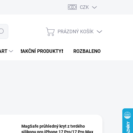
CZK
PRÁZDNÝ KOŠÍK
edat
NÁKUPNÍ
KOŠÍK
ART
❗️AKČNÍ PRODUKTY❗️
ROZBALENO
REFURBR
MagSafe průhledný kryt z tvrdého
silikonu pro iPhone 17 Pro/17 Pro Max