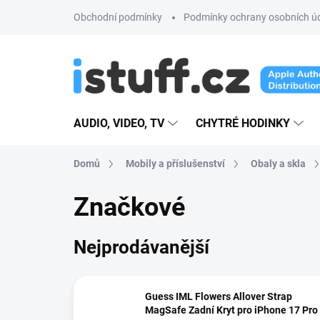
Přejít
Obchodní podmínky
Podmínky ochrany osobních ú
na
obsah
AUDIO, VIDEO, TV
CHYTRÉ HODINKY
Domů
Mobily a příslušenství
Obaly a skla
Značkové
Nejprodávanější
Guess IML Flowers Allover Strap
MagSafe Zadní Kryt pro iPhone 17 Pro