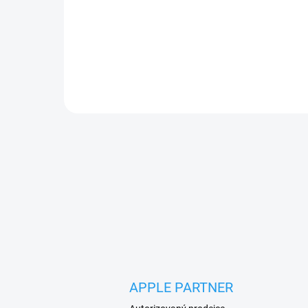
Představujeme BMW M Tricolor Perforated
Pattern MagSafe zadní kryt inspirovaný luxusní a
sportovní estetikou BMW, značkou výkonných
vozů
APPLE PARTNER