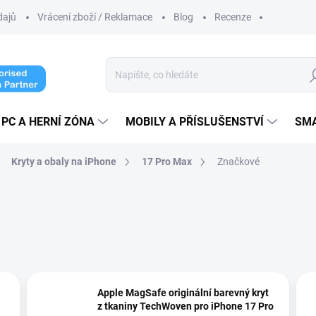
dajů
Vrácení zboží / Reklamace
Blog
Recenze
Hl
PC A HERNÍ ZÓNA
MOBILY A PŘÍSLUŠENSTVÍ
SM
Kryty a obaly na iPhone
17 Pro Max
Značkové
Apple MagSafe originální barevný kryt
z tkaniny TechWoven pro iPhone 17 Pro