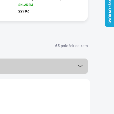
SKLADEM
229 Kč
65
položek celkem
NOVINKA
978/1172
PREMIUM QUALITY