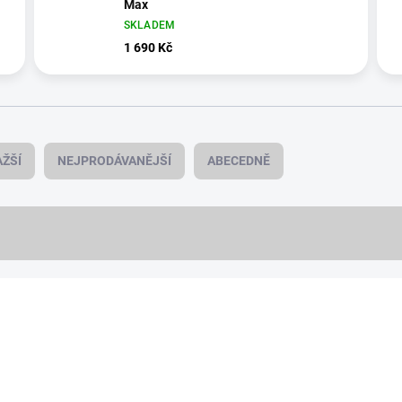
Max
SKLADEM
1 690 Kč
ŽŠÍ
NEJPRODÁVANĚJŠÍ
ABECEDNĚ
NOVINKA
978/1174
PREMIUM QUALITY