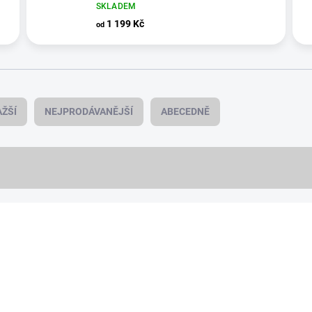
SKLADEM
1 199 Kč
od
ŽŠÍ
NEJPRODÁVANĚJŠÍ
ABECEDNĚ
NOVINKA
20603
PREMIUM QUALITY