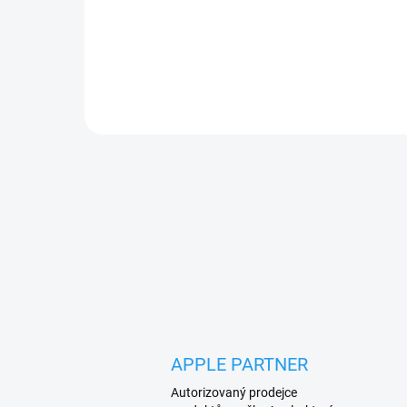
zadní kryt, který spojuje praktičnost, eleganci a
ochranu do jednoho úžasného produktu
APPLE PARTNER
Autorizovaný prodejce