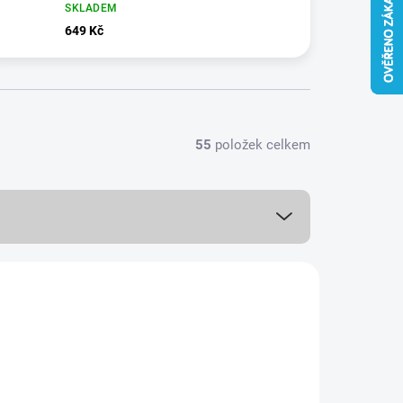
SKLADEM
649 Kč
55
položek celkem
NOVINKA
20600/R
VÍCE BAREV
PREMIUM QUALITY