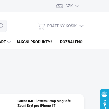
CZK
PRÁZDNÝ KOŠÍK
edat
NÁKUPNÍ
KOŠÍK
ART
❗️AKČNÍ PRODUKTY❗️
ROZBALENO
REFURBR
Guess IML Flowers Strap MagSafe
Zadní Kryt pro iPhone 17