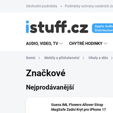
Přejít
Obchodní podmínky
Podmínky ochrany osobních ú
na
obsah
AUDIO, VIDEO, TV
CHYTRÉ HODINKY
Domů
Mobily a příslušenství
Obaly a skla
Značkové
Nejprodávanější
Guess IML Flowers Allover Strap
MagSafe Zadní Kryt pro iPhone 17