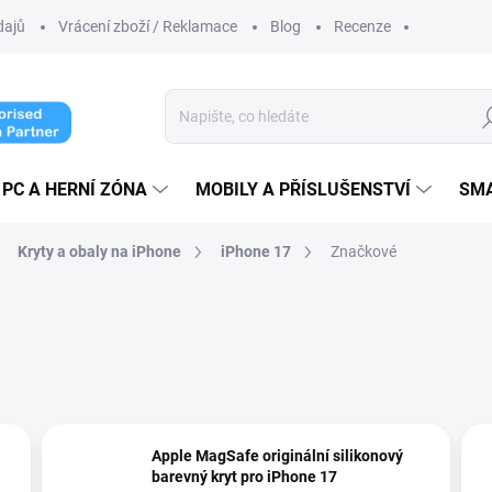
dajů
Vrácení zboží / Reklamace
Blog
Recenze
Hl
PC A HERNÍ ZÓNA
MOBILY A PŘÍSLUŠENSTVÍ
SM
Kryty a obaly na iPhone
iPhone 17
Značkové
Apple MagSafe originální silikonový
barevný kryt pro iPhone 17