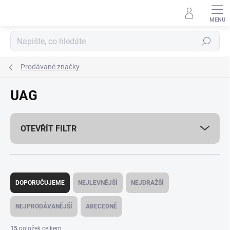
Přejít
na
obsah
Hledat
Prodávané značky
UAG
OTEVŘÍT FILTR
Ř
a
DOPORUČUJEME
NEJLEVNĚJŠÍ
NEJDRAŽŠÍ
z
e
NEJPRODÁVANĚJŠÍ
ABECEDNĚ
n
í
15
položek celkem