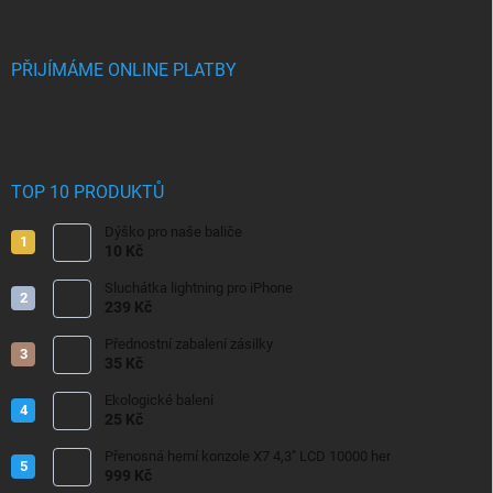
PŘIJÍMÁME ONLINE PLATBY
TOP 10 PRODUKTŮ
Dýško pro naše baliče
10 Kč
Sluchátka lightning pro iPhone
239 Kč
Přednostní zabalení zásilky
35 Kč
Ekologické balení
25 Kč
Přenosná herní konzole X7 4,3" LCD 10000 her
999 Kč