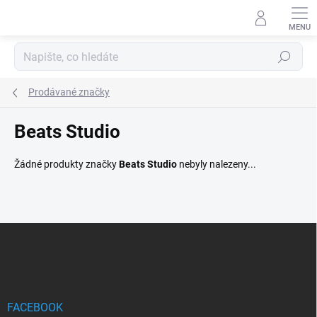
Přejít
na
obsah
Hledat
Prodávané značky
Beats Studio
Žádné produkty značky
Beats Studio
nebyly nalezeny...
Z
á
p
a
t
í
FACEBOOK