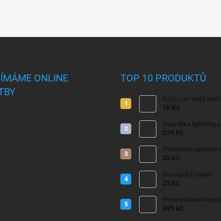
JÍMÁME ONLINE
TOP 10 PRODUKTŮ
TBY
Dýško pro naše bali
10 Kč
Sluchátka lightning 
239 Kč
Přednostní zabalení z
35 Kč
Ekologické balení
25 Kč
Přenosná herní konzo
999 Kč