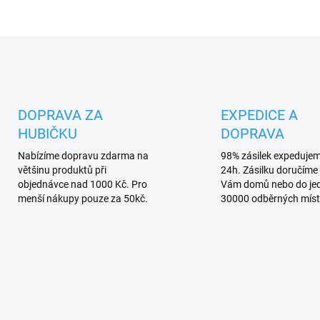
O
v
l
á
d
DOPRAVA ZA
EXPEDICE A
a
HUBIČKU
DOPRAVA
c
í
Nabízíme dopravu zdarma na
98% zásilek expeduje
p
většinu produktů při
24h. Zásilku doručíme 
r
objednávce nad 1000 Kč. Pro
Vám domů nebo do je
v
menší nákupy pouze za 50kč.
30000 odběrných míst
k
y
v
ý
p
i
s
u