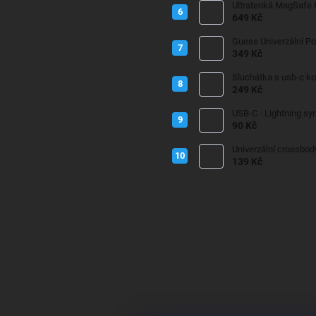
Ultratenká MagSafe
649 Kč
Guess Univerzální P
349 Kč
Sluchátka s usb-c k
249 Kč
USB-C - Lightning sy
90 Kč
Univerzální crossbod
139 Kč