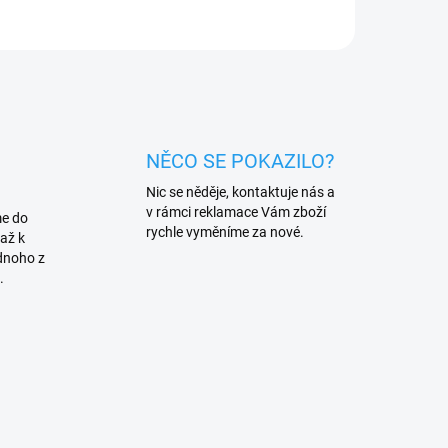
NĚCO SE POKAZILO?
Nic se něděje, kontaktuje nás a
v rámci reklamace Vám zboží
me do
rychle vyměníme za nové.
až k
dnoho z
.