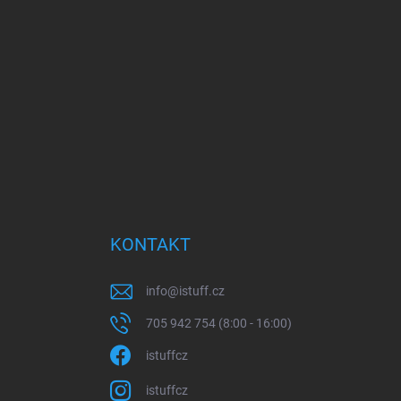
KONTAKT
info
@
istuff.cz
705 942 754 (8:00 - 16:00)
istuffcz
istuffcz