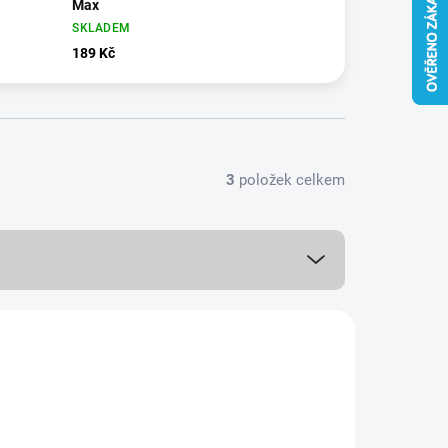
Max
SKLADEM
189 Kč
3
položek celkem
8241/IPH