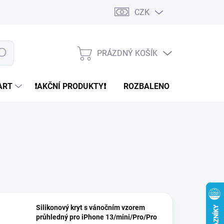
CZK
PRÁZDNÝ KOŠÍK
edat
NÁKUPNÍ
KOŠÍK
ART
❗️AKČNÍ PRODUKTY❗️
ROZBALENO
REFURBR
Silikonový kryt s vánočním vzorem
průhledný pro iPhone 13/mini/Pro/Pro