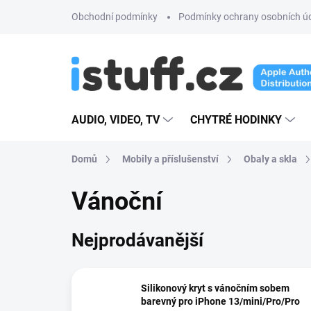
Přejít
Obchodní podmínky
Podmínky ochrany osobních ú
na
obsah
AUDIO, VIDEO, TV
CHYTRÉ HODINKY
Domů
Mobily a příslušenství
Obaly a skla
Vánoční
Nejprodávanější
Silikonový kryt s vánočním sobem
barevný pro iPhone 13/mini/Pro/Pro