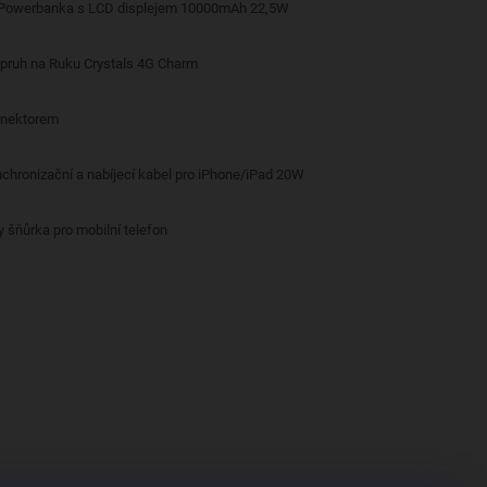
 Powerbanka s LCD displejem 10000mAh 22,5W
opruh na Ruku Crystals 4G Charm
onektorem
nchronizační a nabíjecí kabel pro iPhone/iPad 20W
y šňůrka pro mobilní telefon