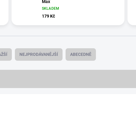
Max
SKLADEM
179 Kč
ŽŠÍ
NEJPRODÁVANĚJŠÍ
ABECEDNĚ
NOVINKA
8256/IPH