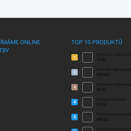
JÍMÁME ONLINE
TOP 10 PRODUKTŮ
TBY
Dýško pro naše bali
10 Kč
Sluchátka lightning 
239 Kč
Přednostní zabalení z
35 Kč
Ekologické balení
25 Kč
Přenosná herní konzo
999 Kč
Ultratenká MagSafe