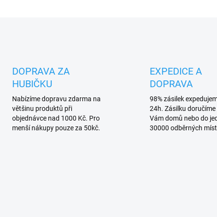
O
v
l
á
d
DOPRAVA ZA
EXPEDICE A
a
HUBIČKU
DOPRAVA
c
í
Nabízíme dopravu zdarma na
98% zásilek expeduje
p
většinu produktů při
24h. Zásilku doručíme 
r
objednávce nad 1000 Kč. Pro
Vám domů nebo do je
v
menší nákupy pouze za 50kč.
30000 odběrných míst
k
y
v
ý
p
i
s
u