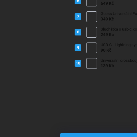
649 Kč
Guess Univerzální P
349 Kč
Sluchátka s usb-c k
249 Kč
USB-C - Lightning sy
90 Kč
Univerzální crossbod
139 Kč