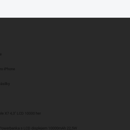
če
pro iPhone
ásilky
le X7 4,3" LCD 10000 her
 Powerbanka s LCD displejem 10000mAh 22,5W