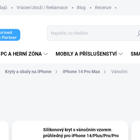
dajů
Vrácení zboží / Reklamace
Blog
Recenze
Hl
PC A HERNÍ ZÓNA
MOBILY A PŘÍSLUŠENSTVÍ
SM
Kryty a obaly na iPhone
iPhone 14 Pro Max
Vánoční
Silikonový kryt s vánočním vzorem
průhledný pro iPhone 14/Plus/Pro/Pro