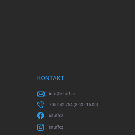
KONTAKT
info
@
istuff.cz
705 942 754 (8:00 - 16:00)
istuffcz
istuffcz