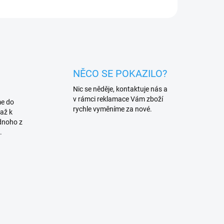
NĚCO SE POKAZILO?
Nic se něděje, kontaktuje nás a
v rámci reklamace Vám zboží
me do
rychle vyměníme za nové.
až k
dnoho z
.