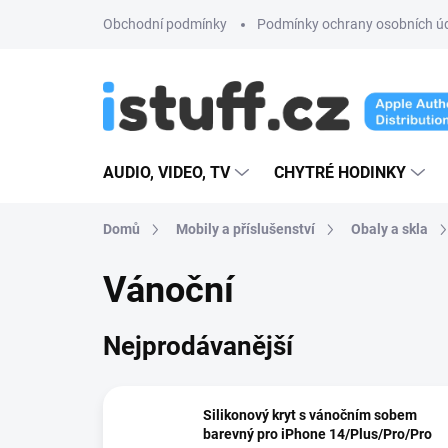
Přejít
Obchodní podmínky
Podmínky ochrany osobních ú
na
obsah
AUDIO, VIDEO, TV
CHYTRÉ HODINKY
Domů
Mobily a příslušenství
Obaly a skla
Vánoční
Nejprodávanější
Silikonový kryt s vánočním sobem
barevný pro iPhone 14/Plus/Pro/Pro