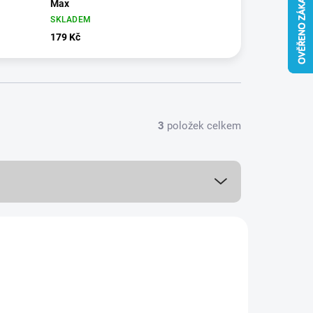
Max
SKLADEM
179 Kč
3
položek celkem
8244/IPH