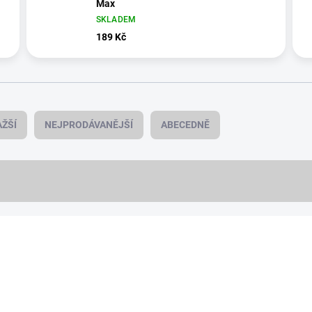
Max
SKLADEM
189 Kč
ŽŠÍ
NEJPRODÁVANĚJŠÍ
ABECEDNĚ
NOVINKA
8259/IPH