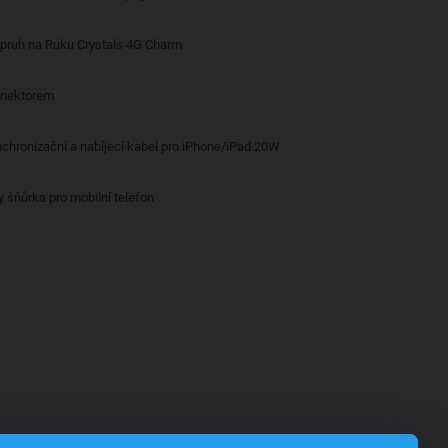
opruh na Ruku Crystals 4G Charm
onektorem
nchronizační a nabíjecí kabel pro iPhone/iPad 20W
y šňůrka pro mobilní telefon