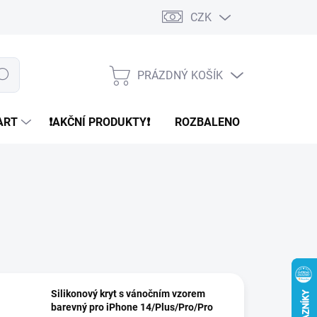
CZK
PRÁZDNÝ KOŠÍK
edat
NÁKUPNÍ
KOŠÍK
ART
❗️AKČNÍ PRODUKTY❗️
ROZBALENO
REFURBR
Silikonový kryt s vánočním vzorem
barevný pro iPhone 14/Plus/Pro/Pro