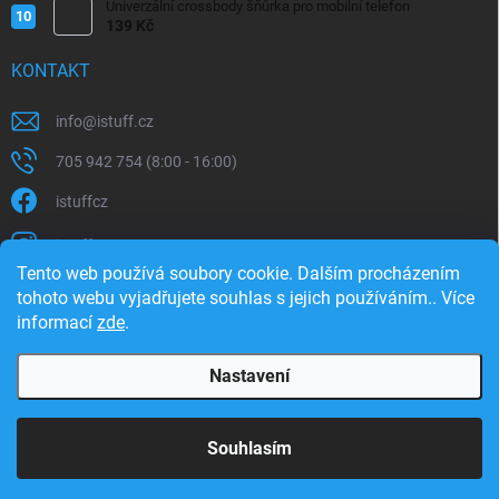
Univerzální crossbody šňůrka pro mobilní telefon
139 Kč
KONTAKT
info
@
istuff.cz
705 942 754 (8:00 - 16:00)
istuffcz
istuffcz
Tento web používá soubory cookie. Dalším procházením
istuffcz
tohoto webu vyjadřujete souhlas s jejich používáním.. Více
informací
zde
.
@istuff.cz
Nastavení
Copyright 2026
iSTUFF
. Všechna práva vyhrazena.
Souhlasím
Vytvořil Shoptet