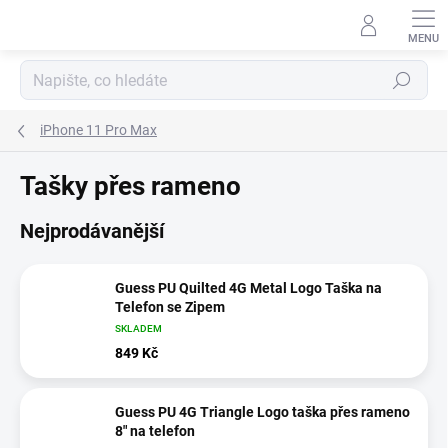
Přejít
na
obsah
Hledat
iPhone 11 Pro Max
Tašky přes rameno
Nejprodávanější
Guess PU Quilted 4G Metal Logo Taška na
Telefon se Zipem
SKLADEM
849 Kč
Guess PU 4G Triangle Logo taška přes rameno
8" na telefon