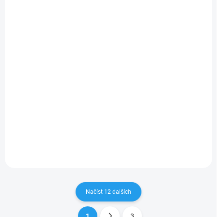
Red Bull PU Carbon
Red Bull Nylon
Taška vel. M Černá
Powerbar Taška vel.
M Námořnická modrá
649 Kč
649 Kč
536,36 Kč bez DPH
536,36 Kč bez DPH
Do košíku
Do košíku
Red Bull PU Carbon vel. M –
Taška přes rameno pro pravé
Red Bull PU Leather Powerbar
fanoušky rychlosti!Ultimátní
vel. M – Taška přes rameno
taška přes rameno
pro pravé fanoušky
inspirovaná světem
rychlosti!Ultimátní taška přes
motorsportu je dokonalou
rameno inspirovaná světem
kombinací stylu, funkčnosti
motorsportu je dokonalou
a...
kombinací stylu,...
Načíst 12 dalších
1
3