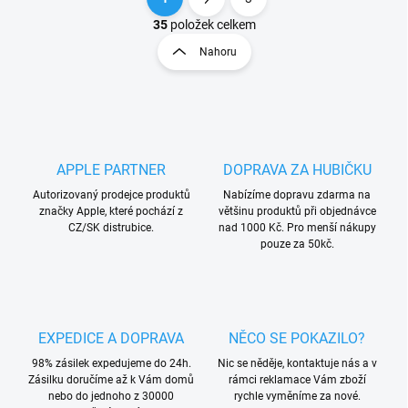
O
S
v
t
35
položek celkem
l
r
Nahoru
á
á
d
n
a
k
c
o
í
p
v
r
á
APPLE PARTNER
DOPRAVA ZA HUBIČKU
v
n
k
Autorizovaný prodejce produktů
Nabízíme dopravu zdarma na
í
y
značky Apple, které pochází z
většinu produktů při objednávce
v
CZ/SK distrubice.
nad 1000 Kč. Pro menší nákupy
ý
pouze za 50kč.
p
i
s
u
EXPEDICE A DOPRAVA
NĚCO SE POKAZILO?
98% zásilek expedujeme do 24h.
Nic se něděje, kontaktuje nás a v
Zásilku doručíme až k Vám domů
rámci reklamace Vám zboží
nebo do jednoho z 30000
rychle vyměníme za nové.