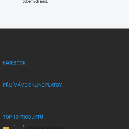
odběrných míst.
Z
á
p
a
t
í
FACEBOOK
PŘIJÍMÁME ONLINE PLATBY
TOP 10 PRODUKTŮ
Dýško pro naše baliče