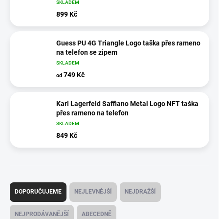
SKLADEM
899 Kč
Guess PU 4G Triangle Logo taška přes rameno
na telefon se zipem
SKLADEM
749 Kč
od
Karl Lagerfeld Saffiano Metal Logo NFT taška
přes rameno na telefon
SKLADEM
849 Kč
Ř
a
DOPORUČUJEME
NEJLEVNĚJŠÍ
NEJDRAŽŠÍ
z
e
NEJPRODÁVANĚJŠÍ
ABECEDNĚ