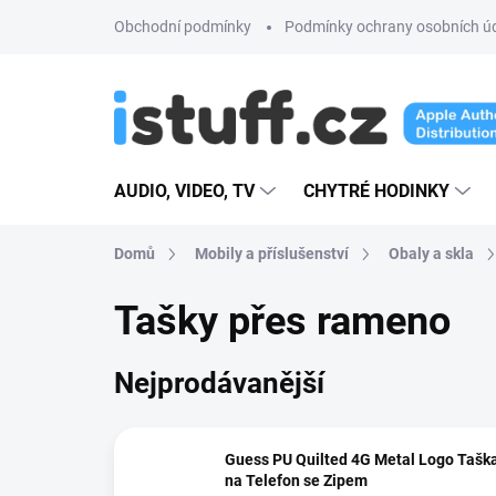
Přejít
Obchodní podmínky
Podmínky ochrany osobních ú
na
obsah
AUDIO, VIDEO, TV
CHYTRÉ HODINKY
Domů
Mobily a příslušenství
Obaly a skla
Tašky přes rameno
Nejprodávanější
Guess PU Quilted 4G Metal Logo Tašk
na Telefon se Zipem