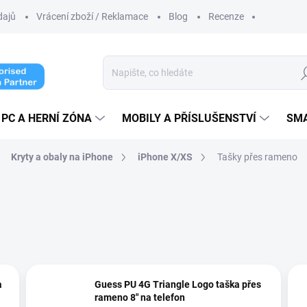
dajů
Vrácení zboží / Reklamace
Blog
Recenze
Hl
PC A HERNÍ ZÓNA
MOBILY A PŘÍSLUŠENSTVÍ
SM
Kryty a obaly na iPhone
iPhone X/XS
Tašky přes rameno
a
Guess PU 4G Triangle Logo taška přes
rameno 8" na telefon