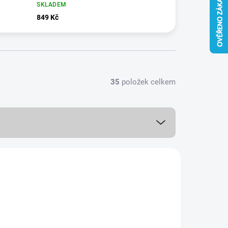
SKLADEM
849 Kč
35
položek celkem
VÍCE BAREV
19085/ERN
PREMIUM QUALITY