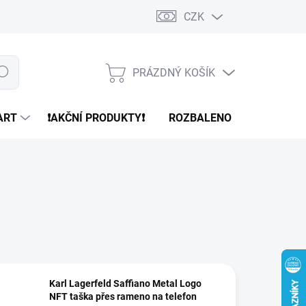
CZK
PRÁZDNÝ KOŠÍK
edat
NÁKUPNÍ
KOŠÍK
ART
❗️AKČNÍ PRODUKTY❗️
ROZBALENO
REFURBR
Karl Lagerfeld Saffiano Metal Logo
NFT taška přes rameno na telefon