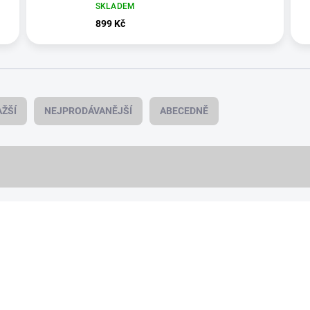
SKLADEM
899 Kč
ŽŠÍ
NEJPRODÁVANĚJŠÍ
ABECEDNĚ
NOVINKA
19630/ERN
VÍCE BAREV